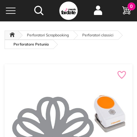
Hobby e
0
creatività...
a portata di click!
Negozio italiano
da
oltre 15 anni online
Perforatori Scrapbooking
Perforatori classici
Perforatore Petunia