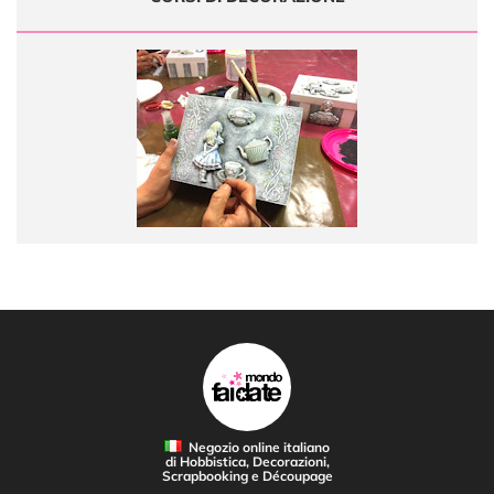
Negozio online italiano
di Hobbistica, Decorazioni,
Scrapbooking e Découpage