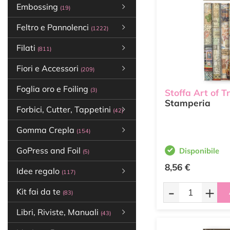
Embossing
(19)
Feltro e Pannolenci
(1222)
Filati
(811)
Fiori e Accessori
(209)
Foglia oro e Foiling
(3)
Stoffa Art of T
Stamperia
Forbici, Cutter, Tappetini
(42)
Gomma Crepla
(154)
GoPress and Foil
Disponibile
(5)
8,56 €
Idee regalo
(117)
-
+
Kit fai da te
(83)
Libri, Riviste, Manuali
(43)