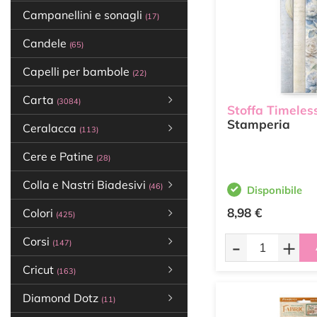
Campanellini e sonagli
(17)
Candele
(65)
Capelli per bambole
(22)
Carta
(3084)
Stoffa Timeles
Stamperia
Ceralacca
(113)
Cere e Patine
(28)
Colla e Nastri Biadesivi
(46)
Disponibile
8,98 €
Colori
(425)
-
+
Corsi
(147)
Cricut
(163)
Diamond Dotz
(11)