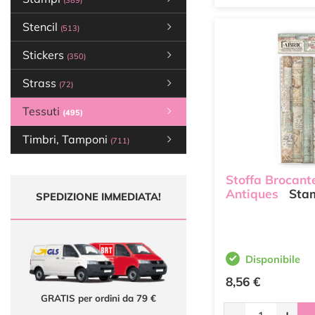
(389)
Stencil
(513)
Stickers
(350)
Strass
(72)
Tessuti
(495)
Timbri, Tamponi
(711)
Stoffa Brocant
Antiques
Stam
SPEDIZIONE IMMEDIATA!
Disponibile
8,56 €
GRATIS per ordini da 79 €