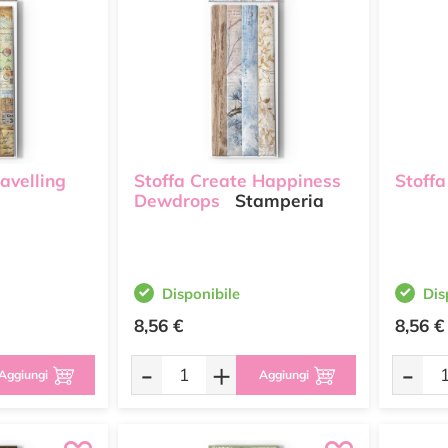
ravelling
Stoffa Create Happiness
Stoffa
Dewdrops
Stamperia
Disponibile
Dis
8,56 €
8,56 €
-
+
-
Aggiungi
Aggiungi