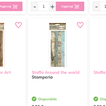
-
+
-
Aggiungi
Aggiungi
er Art
Stoffa Around the world
Stoffa
Stamperia
Disponibile
Dis