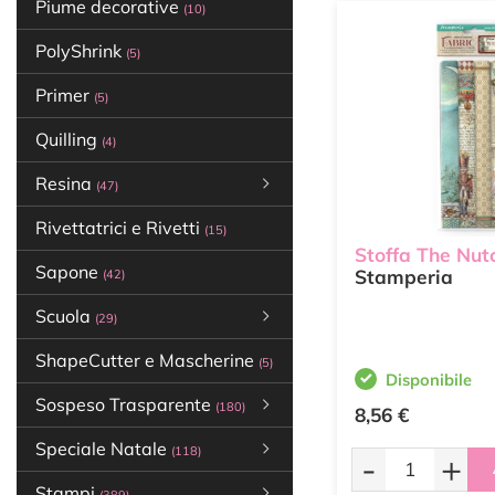
Piume decorative
(10)
PolyShrink
(5)
Primer
(5)
Quilling
(4)
Resina
(47)
Rivettatrici e Rivetti
(15)
Stoffa The Nut
Sapone
Stamperia
(42)
Scuola
(29)
ShapeCutter e Mascherine
(5)
Disponibile
Sospeso Trasparente
(180)
8,56 €
Speciale Natale
(118)
-
+
Stampi