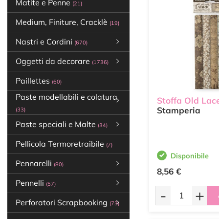
Matite e Penne
(21)
Medium, Finiture, Cracklè
(19)
Nastri e Cordini
(670)
Oggetti da decorare
(1736)
Paillettes
(60)
Paste modellabili e colatura
Stoffa Old Lac
Stamperia
(33)
Paste speciali e Malte
(34)
Pellicola Termoretraibile
(7)
Disponibile
Pennarelli
(80)
8,56 €
Pennelli
(57)
-
+
Perforatori Scrapbooking
(73)