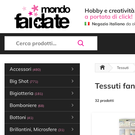
Hobby e creatività.
a portata di click!
Negozio italiano
da ol
Tessuti
Accessori
(480)
Big Shot
(771)
Tessuti fa
Bigiotteria
(181)
32 prodotti
Bomboniere
(68)
Bottoni
(41)
Brillantini, Microsfere
(31)