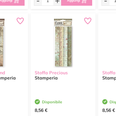
-
+
-
Aggiungi
Aggiungi
and
Stoffa Precious
Stoffa
mperia
Stamperia
Stamp
Disponibile
Dis
8,56 €
8,56 €