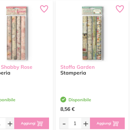
a Shabby Rose
Stoffa Garden
eria
Stamperia
ponibile
Disponibile
8,56 €
+
-
+
Aggiungi
Aggiungi