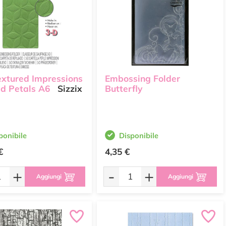
extured Impressions
Embossing Folder
ed Petals A6
Sizzix
Butterfly
ponibile
Disponibile
€
4,35 €
+
-
+
Aggiungi
Aggiungi