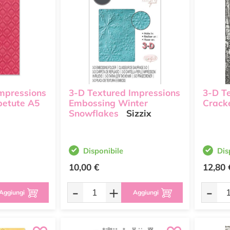
mpressions
3-D Textured Impressions
3-D T
petute A5
Embossing Winter
Crack
Snowflakes
Sizzix
Disponibile
Dis
10,00 €
12,80 
-
+
-
Aggiungi
Aggiungi