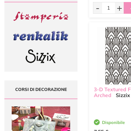
-
+
3-D Textured 
CORSI DI DECORAZIONE
Arched
Sizzix
Disponibile