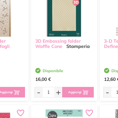
der
3D Embossing folder
3-D T
fogli
Waffle Cone
Stamperia
Defin
Disponibile
Dis
16,00 €
12,60 
-
+
-
Aggiungi
Aggiungi