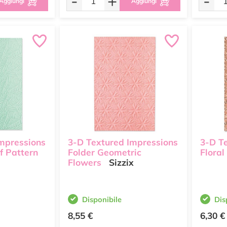
-
+
-
Aggiungi
Aggiungi
mpressions
3-D Textured Impressions
3-D T
f Pattern
Folder Geometric
Floral
Flowers
Sizzix
Disponibile
Dis
8,55 €
6,30 €