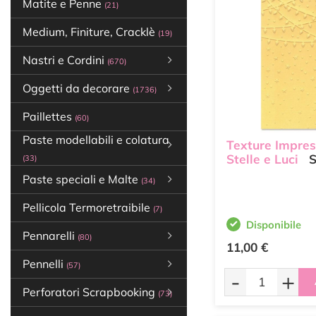
Matite e Penne
(21)
Medium, Finiture, Cracklè
(19)
Nastri e Cordini
(670)
Oggetti da decorare
(1736)
Paillettes
(60)
Paste modellabili e colatura
Texture Impres
Stelle e Luci
S
(33)
Paste speciali e Malte
(34)
Pellicola Termoretraibile
(7)
Disponibile
Pennarelli
(80)
11,00 €
Pennelli
(57)
-
+
Perforatori Scrapbooking
(73)