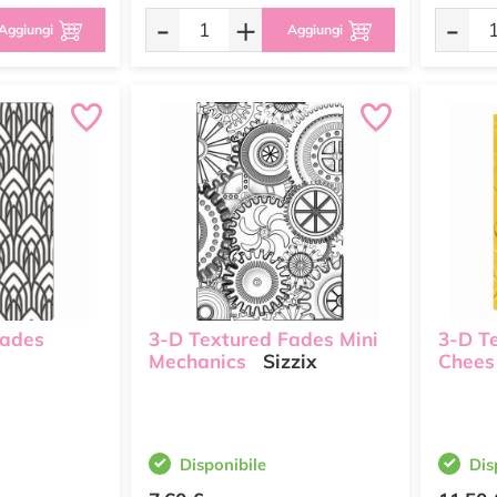
-
+
-
Aggiungi
Aggiungi
Fades
3-D Textured Fades Mini
3-D T
Mechanics
Sizzix
Chees
Disponibile
Dis