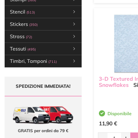
(389)
Stencil
(513)
Stickers
(350)
Strass
(72)
Tessuti
(495)
Timbri, Tamponi
(711)
3-D Textured I
Snowflakes
Si
SPEDIZIONE IMMEDIATA!
Disponibile
11,90 €
GRATIS per ordini da 79 €