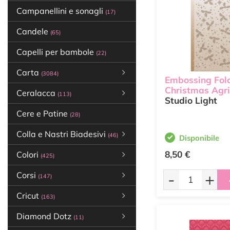
Campanellini e sonagli
(17)
Candele
(65)
Capelli per bambole
(22)
Carta
(3084)
Embossing Fol
Christmas Agri
Ceralacca
(113)
Studio Light
Cere e Patine
(28)
Colla e Nastri Biadesivi
(46)
Disponibile
8,50 €
Colori
(425)
-
+
Corsi
(147)
Cricut
(163)
Diamond Dotz
(11)