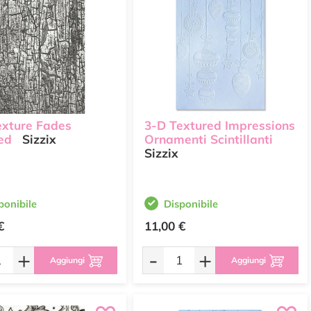
exture Fades
3-D Textured Impressions
ed
Sizzix
Ornamenti Scintillanti
Sizzix
ponibile
Disponibile
€
11,00 €
+
-
+
Aggiungi
Aggiungi