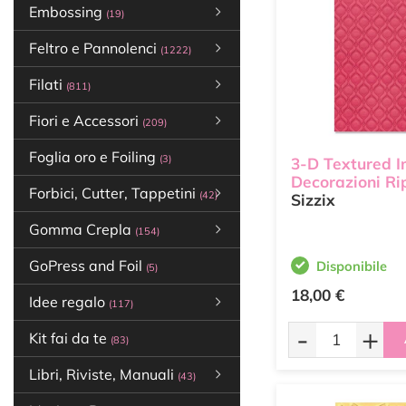
Embossing
(19)
Feltro e Pannolenci
(1222)
Filati
(811)
Fiori e Accessori
(209)
Foglia oro e Foiling
(3)
3-D Textured I
Decorazioni Ri
Forbici, Cutter, Tappetini
(42)
Sizzix
Gomma Crepla
(154)
GoPress and Foil
Disponibile
(5)
18,00 €
Idee regalo
(117)
-
+
Kit fai da te
(83)
Libri, Riviste, Manuali
(43)