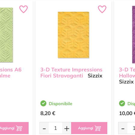
sions A6
3-D Texture Impressions
3-D T
alme
Fiori Stravaganti
Sizzix
Hallo
Sizzix
Disponibile
Dis
8,20 €
10,00 
-
+
-
Aggiungi
Aggiungi