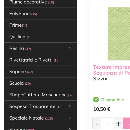
Piume decorative
(10)
PolyShrink
(5)
Primer
(5)
Quilling
(4)
Resina
(47)
Rivettatrici e Rivetti
(15)
Texture Impres
Sapone
Sequenza di P
(42)
Sizzix
Scuola
(29)
ShapeCutter e Mascherine
(5)
Disponibile
Sospeso Trasparente
(180)
10,50 €
Speciale Natale
(118)
-
+
Stampi