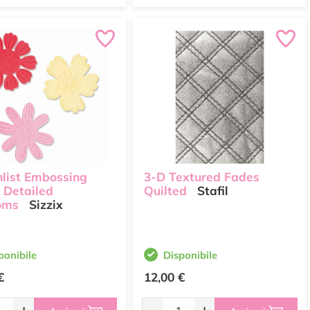
hlist Embossing
3-D Textured Fades
 Detailed
Quilted
Stafil
oms
Sizzix
ponibile
Disponibile
€
12,00 €