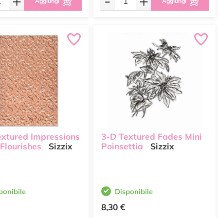
+
-
+
Aggiungi
Aggiungi
extured Impressions
3-D Textured Fades Mini
 Flourishes
Sizzix
Poinsettia
Sizzix
ponibile
Disponibile
8,30 €