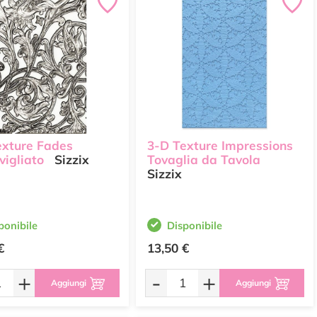
exture Fades
3-D Texture Impressions
vigliato
Sizzix
Tovaglia da Tavola
Sizzix
ponibile
Disponibile
€
13,50 €
+
-
+
Aggiungi
Aggiungi