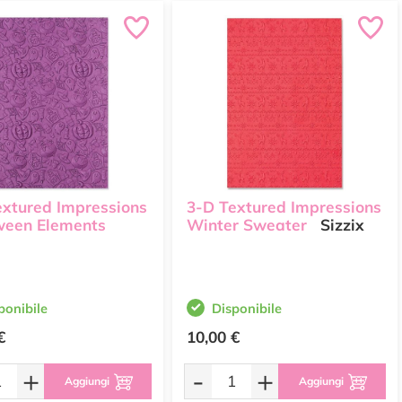
extured Impressions
3-D Textured Impressions
ween Elements
Winter Sweater
Sizzix
ponibile
Disponibile
€
10,00 €
+
-
+
Aggiungi
Aggiungi