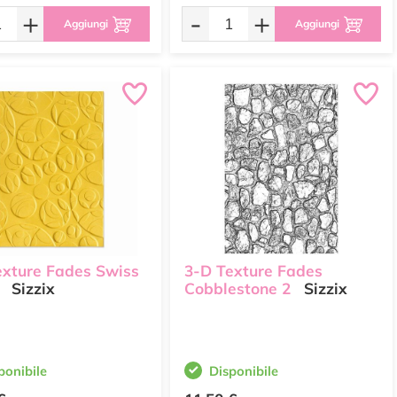
+
-
+
Aggiungi
Aggiungi
exture Fades Swiss
3-D Texture Fades
Sizzix
Cobblestone 2
Sizzix
ponibile
Disponibile