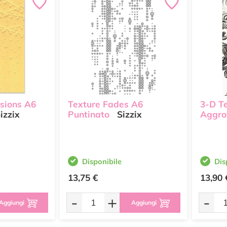
sions A6
Texture Fades A6
3-D T
izzix
Puntinato
Sizzix
Aggro
Disponibile
Dis
13,75 €
13,90 
-
+
-
Aggiungi
Aggiungi