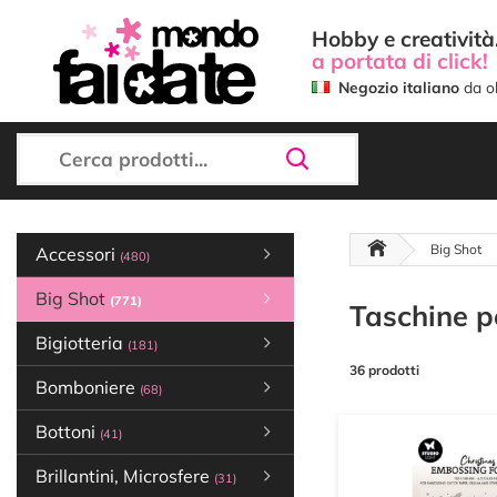
Hobby e creatività.
a portata di click!
Negozio italiano
da ol
Big Shot
Accessori
(480)
Big Shot
(771)
Taschine pe
Bigiotteria
(181)
36 prodotti
Bomboniere
(68)
Bottoni
(41)
Brillantini, Microsfere
(31)