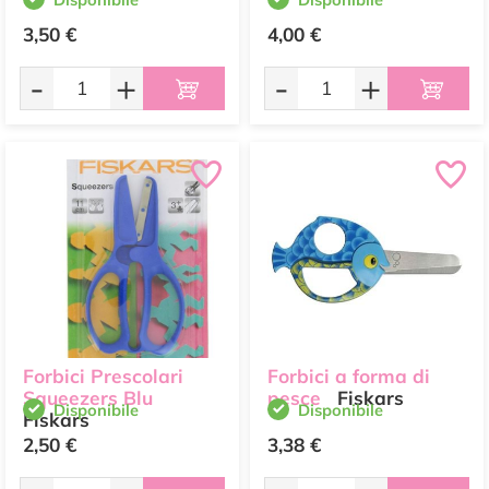
3,50 €
4,00 €
-
+
-
+
Forbici Prescolari
Forbici a forma di
Squeezers Blu
pesce
Fiskars
Disponibile
Disponibile
Fiskars
2,50 €
3,38 €