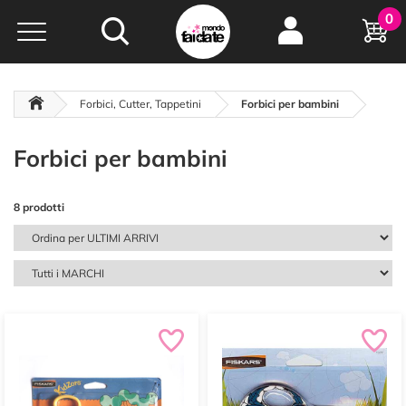
Hobby e
0
creatività...
a portata di click!
Negozio italiano
da
oltre 15 anni online
Forbici, Cutter, Tappetini
Forbici per bambini
Forbici per bambini
8 prodotti