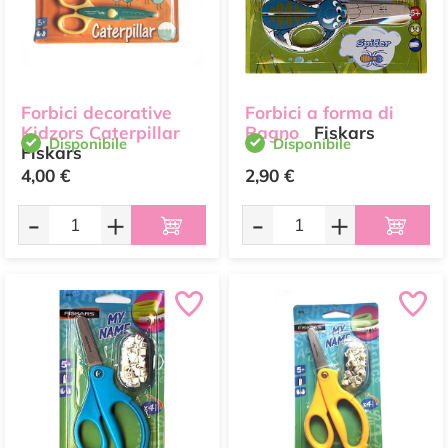
Forbici decorative
Forbici a forma di
Kidzors Caterpillar
Ragno
Fiskars
Disponibile
Disponibile
Fiskars
4,00 €
2,90 €
-
+
-
+