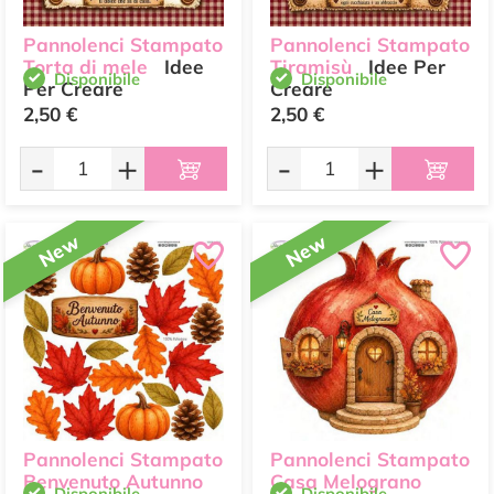
Pannolenci Stampato
Pannolenci Stampato
Torta di mele
Idee
Tiramisù
Idee Per
Disponibile
Disponibile
Per Creare
Creare
2,50 €
2,50 €
-
+
-
+
New
New
Pannolenci Stampato
Pannolenci Stampato
Benvenuto Autunno
Casa Melograno
Disponibile
Disponibile