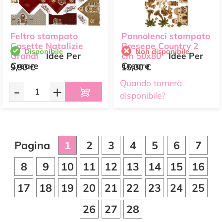
Feltro stampato
Pannolenci stampato
Casette Natalizie
Presepe Country 2
Disponibile
Non disponibile
Grandi
Idee Per
cm 50x80
Idee Per
Creare
Creare
9,90 €
15,00 €
Quando tornerà
-
+
disponibile?
Pagina
1
2
3
4
5
6
7
8
9
10
11
12
13
14
15
16
17
18
19
20
21
22
23
24
25
26
27
28