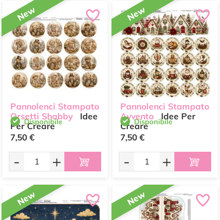
New
New
Pannolenci Stampato
Pannolenci Stampato
Orsetti Shabby
Idee
Avvento
Idee Per
Disponibile
Disponibile
Per Creare
Creare
7,50 €
7,50 €
-
+
-
+
New
New