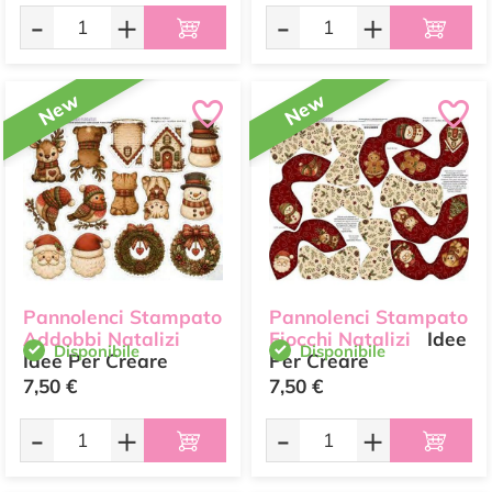
-
+
-
+
New
New
Pannolenci Stampato
Pannolenci Stampato
Addobbi Natalizi
Fiocchi Natalizi
Idee
Disponibile
Disponibile
Idee Per Creare
Per Creare
7,50 €
7,50 €
-
+
-
+