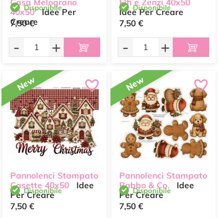
Casa Melograno
Elfi e Zenzi 40x50
Disponibile
Disponibile
40x50
Idee Per
Idee Per Creare
Creare
7,50 €
7,50 €
-
+
-
+
New
New
Pannolenci Stampato
Pannolenci Stampato
Casette 40x50
Idee
Babbo & Co.
Idee
Disponibile
Disponibile
Per Creare
Per Creare
7,50 €
7,50 €