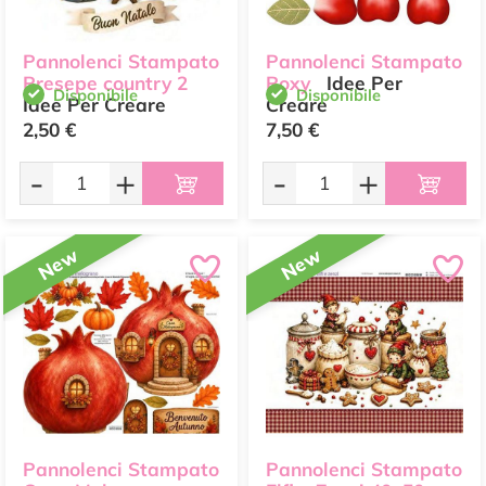
Pannolenci Stampato
Pannolenci Stampato
Presepe country 2
Roxy
Idee Per
Disponibile
Disponibile
Idee Per Creare
Creare
2,50 €
7,50 €
-
+
-
+
New
New
Pannolenci Stampato
Pannolenci Stampato