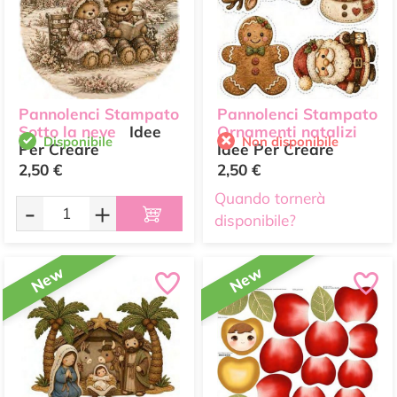
Pannolenci Stampato
Pannolenci Stampato
Sotto la neve
Idee
Ornamenti natalizi
Disponibile
Non disponibile
Per Creare
Idee Per Creare
2,50 €
2,50 €
Quando tornerà
-
+
disponibile?
New
New