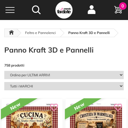
Hobby e
0
creatività...
a portata di click!
Negozio italiano
da
oltre 15 anni online
Feltro e Pannolenci
Panno Kraft 3D e Pannelli
Panno Kraft 3D e Pannelli
758 prodotti
New
New