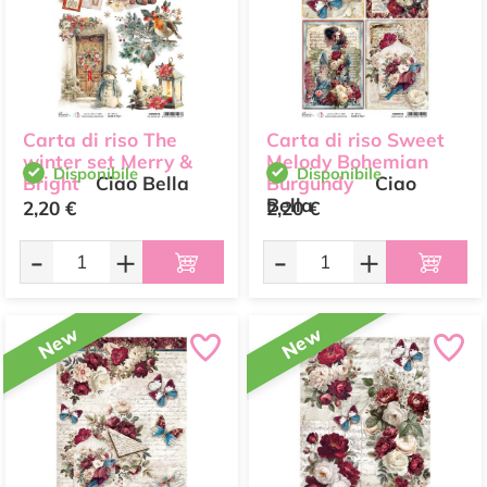
Carta di riso The
Carta di riso Sweet
winter set Merry &
Melody Bohemian
Disponibile
Disponibile
Bright
Ciao Bella
Burgundy
Ciao
Bella
2,20 €
2,20 €
-
+
-
+
New
New