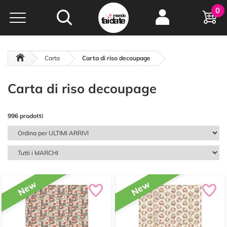
Hobby e
0
creatività...
a portata di click!
Negozio italiano
da
oltre 15 anni online
Carta
Carta di riso decoupage
Carta di riso decoupage
996 prodotti
New
New