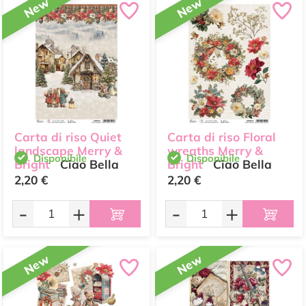
New
New
Carta di riso Quiet
Carta di riso Floral
landscape Merry &
wreaths Merry &
Disponibile
Disponibile
Bright
Ciao Bella
Bright
Ciao Bella
2,20 €
2,20 €
-
+
-
+
New
New