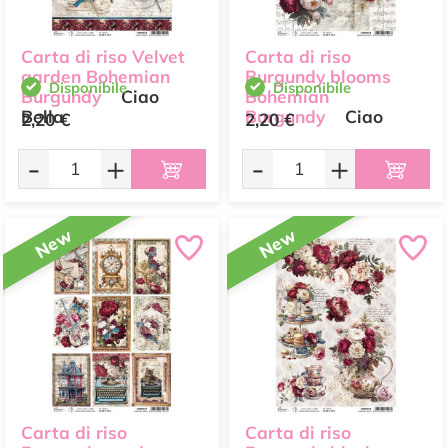
Carta di riso Velvet
Carta di riso
garden Bohemian
Burgundy blooms
Disponibile
Disponibile
Burgundy
Ciao
Bohemian
Bella
Burgundy
Ciao
2,20 €
2,20 €
Bella
-
+
-
+
New
New
Carta di riso
Carta di riso