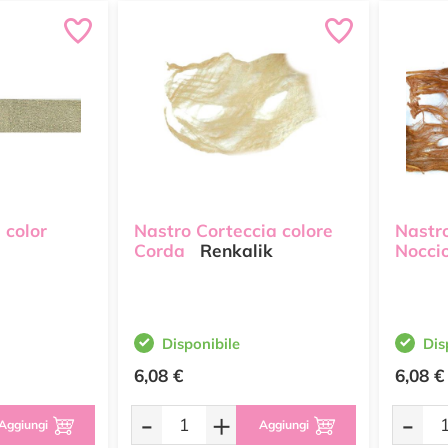
 color
Nastro Corteccia colore
Nastro
Corda
Renkalik
Nocci
Disponibile
Dis
6,08 €
6,08 €
-
+
-
Aggiungi
Aggiungi