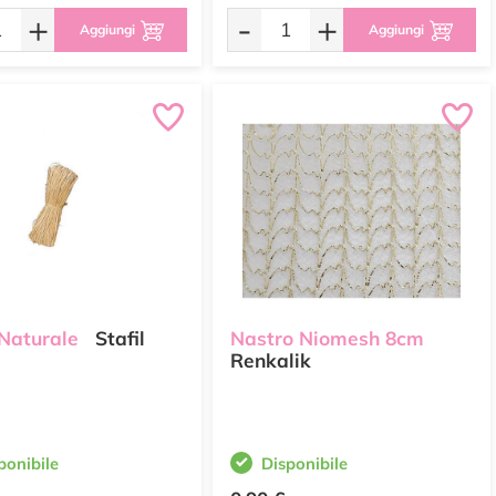
+
-
+
Aggiungi
Aggiungi
 Naturale
Stafil
Nastro Niomesh 8cm
Renkalik
ponibile
Disponibile