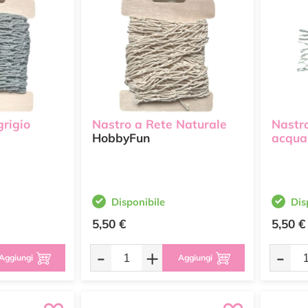
grigio
Nastro a Rete Naturale
Nastr
HobbyFun
acqua
Disponibile
Dis
5,50 €
5,50 €
-
+
-
Aggiungi
Aggiungi