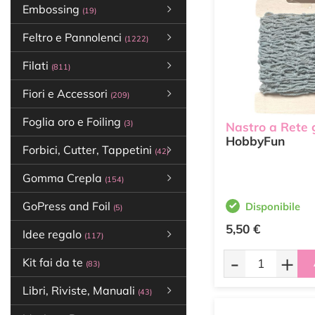
Embossing
(19)
Feltro e Pannolenci
(1222)
Filati
(811)
Fiori e Accessori
(209)
Foglia oro e Foiling
(3)
Nastro a Rete 
HobbyFun
Forbici, Cutter, Tappetini
(42)
Gomma Crepla
(154)
GoPress and Foil
Disponibile
(5)
5,50 €
Idee regalo
(117)
-
+
Kit fai da te
(83)
Libri, Riviste, Manuali
(43)