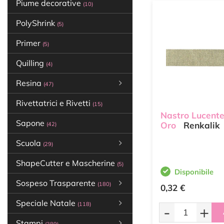
Piume decorative
(10)
PolyShrink
(5)
Primer
(5)
Quilling
(4)
Resina
(47)
Rivettatrici e Rivetti
(15)
Nastro Lucente
Sapone
Oro
Renkalik
(42)
Scuola
(29)
ShapeCutter e Mascherine
(5)
Disponibile
Sospeso Trasparente
(180)
0,32 €
Speciale Natale
(118)
-
+
Stampi