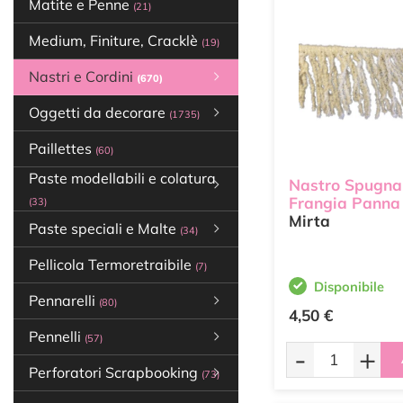
Matite e Penne
(21)
Medium, Finiture, Cracklè
(19)
Nastri e Cordini
(670)
Oggetti da decorare
(1735)
Paillettes
(60)
Paste modellabili e colatura
Nastro Spugna
Frangia Panna
(33)
Mirta
Paste speciali e Malte
(34)
Pellicola Termoretraibile
(7)
Disponibile
Pennarelli
(80)
4,50 €
Pennelli
(57)
-
+
Perforatori Scrapbooking
(73)