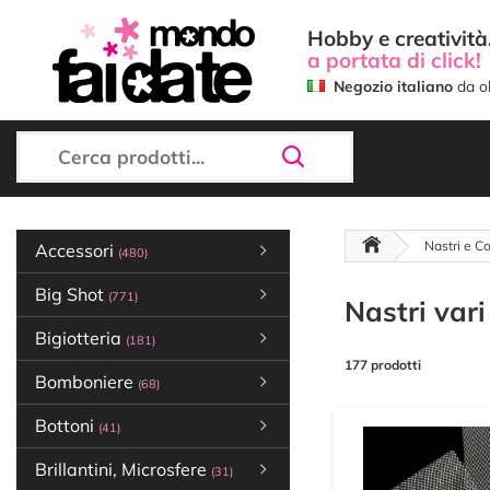
Hobby e creatività.
a portata di click!
Negozio italiano
da ol
Nastri e Co
Accessori
(480)
Big Shot
(771)
Nastri vari
Bigiotteria
(181)
177 prodotti
Bomboniere
(68)
Bottoni
(41)
Brillantini, Microsfere
(31)