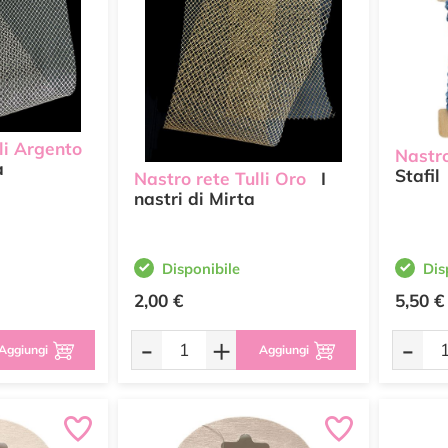
li Argento
Nastro
a
Stafil
Nastro rete Tulli Oro
I
nastri di Mirta
Disponibile
Dis
2,00 €
5,50 €
-
+
-
Aggiungi
Aggiungi