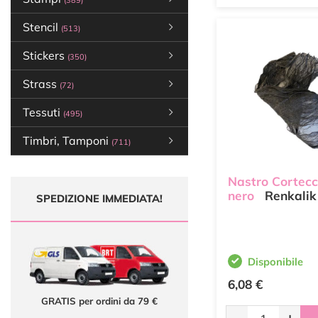
(389)
Stencil
(513)
Stickers
(350)
Strass
(72)
Tessuti
(495)
Timbri, Tamponi
(711)
Nastro Cortecc
nero
Renkalik
SPEDIZIONE IMMEDIATA!
Disponibile
6,08 €
GRATIS per ordini da 79 €