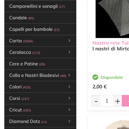
Campanellini e sonagli
(17)
Candele
(65)
Capelli per bambole
(22)
Carta
(3084)
Nastro rete Tul
I nastri di Mirt
Ceralacca
(113)
Cere e Patine
(28)
Colla e Nastri Biadesivi
(46)
Disponibile
2,00 €
Colori
(425)
-
+
Corsi
(147)
Cricut
(163)
Diamond Dotz
(11)