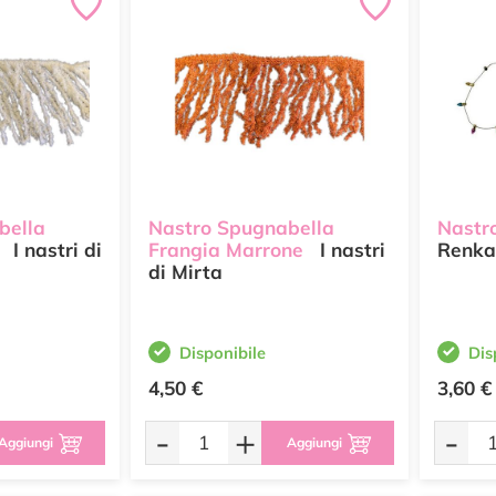
bella
Nastro Spugnabella
Nastro
I nastri di
Frangia Marrone
I nastri
Renka
di Mirta
Disponibile
Dis
4,50 €
3,60 €
-
+
-
Aggiungi
Aggiungi