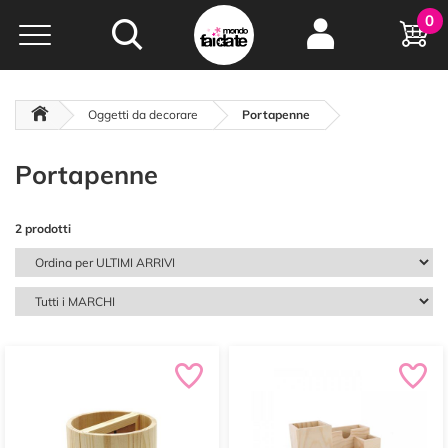
Hobby e
0
creatività...
a portata di click!
Negozio italiano
da
oltre 15 anni online
Oggetti da decorare
Portapenne
Portapenne
2 prodotti