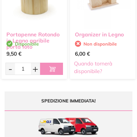
Portapenne Rotondo
Organizer in Legno
in Legno apribile
Disponibile
Non disponibile
porta foto
9,50 €
6,00 €
Quando tornerà
-
+
disponibile?
SPEDIZIONE IMMEDIATA!