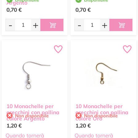
Argento
0,70 €
0,70 €
-
+
-
+
10 Monachelle per
10 Monachelle per
orecchini con pallina
orecchini con pallina
Non disponibile
Non disponibile
colore Argento
colore Oro
1,20 €
1,20 €
Quando tornerà
Quando tornerà