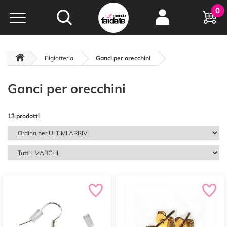
Hobby e
0
creatività...
a portata di click!
Negozio italiano
da
oltre 15 anni online
Bigiotteria
Ganci per orecchini
Ganci per orecchini
13 prodotti