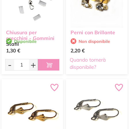
Chiusura per
Perni con Brillante
orecchini - Gommini
Disponibile
Non disponibile
Stafil
1,30 €
2,20 €
Quando tornerà
-
+
disponibile?