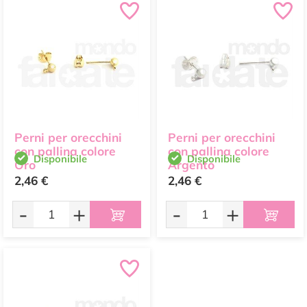
Perni per orecchini
Perni per orecchini
con pallina colore
con pallina colore
Disponibile
Disponibile
Oro
Argento
2,46 €
2,46 €
-
+
-
+