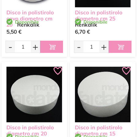
Disco in polistirolo
Disco in polistirolo
cavo diametro cm
diametro cm 25
Disponibile
Disponibile
20
Renkalik
Renkalik
5,50 €
6,70 €
-
+
-
+
Disco in polistirolo
Disco in polistirolo
diametro cm 20
diametro cm 15
Disponibile
Disponibile