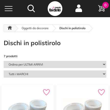
Hobby e
0
creatività...
a portata di click!
Negozio italiano
da
oltre 15 anni online
Oggetti da decorare
Dischi in polistirolo
Dischi in polistirolo
7 prodotti