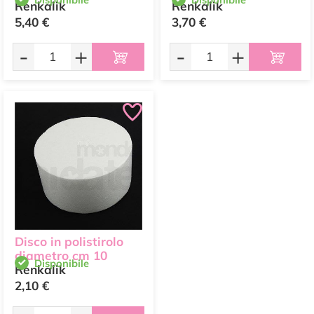
Renkalik
Renkalik
5,40 €
3,70 €
-
+
-
+
Disco in polistirolo
diametro cm 10
Disponibile
Renkalik
2,10 €