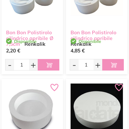
Bon Bon Polistirolo
Bon Bon Polistirolo
cilindrico apribile Ø
cilindrico apribile
Disponibile
Disponibile
7,5cm
Renkalik
Renkalik
2,20 €
4,85 €
-
+
-
+