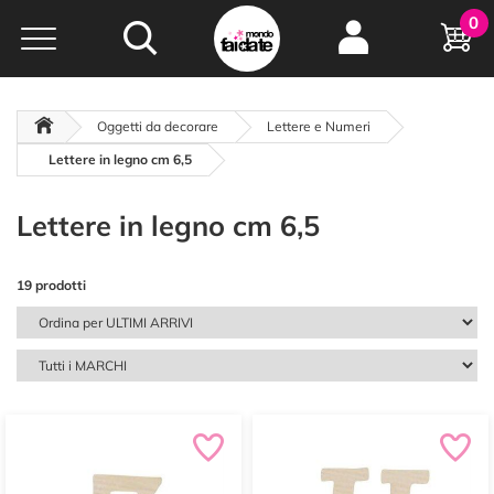
Hobby e
0
creatività...
a portata di click!
Negozio italiano
da
oltre 15 anni online
Oggetti da decorare
Lettere e Numeri
Lettere in legno cm 6,5
Lettere in legno cm 6,5
19 prodotti