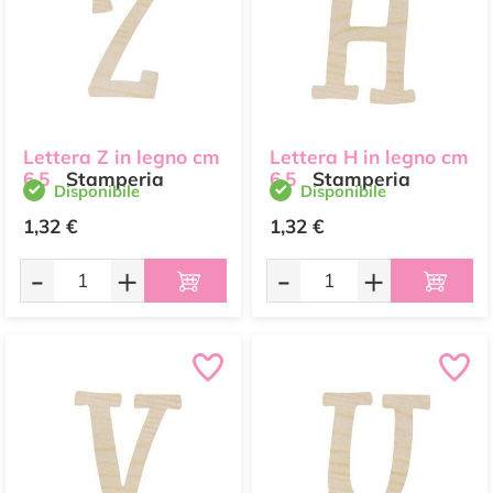
Lettera Z in legno cm
Lettera H in legno cm
6,5
Stamperia
6,5
Stamperia
Disponibile
Disponibile
1,32 €
1,32 €
-
+
-
+