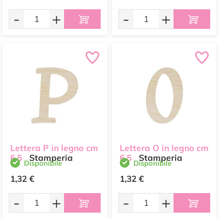
-
+
-
+
Lettera P in legno cm
Lettera O in legno cm
6,5
Stamperia
6,5
Stamperia
Disponibile
Disponibile
1,32 €
1,32 €
-
+
-
+