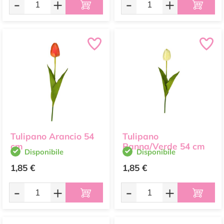
-
+
-
+
Tulipano Arancio 54
Tulipano
cm
Panna/Verde 54 cm
Disponibile
Disponibile
1,85 €
1,85 €
-
+
-
+