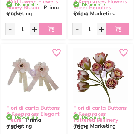
Wildflowers Flowers
& Keepsakes Flowers
Disponibile
Disponibile
Honey Bloom
Prima
Sheer Beauties
Marketing
Prima Marketing
9,50 €
9,50 €
-
+
-
+
Fiori di carta Buttons
Fiori di carta Buttons
& Keepsakes Elegant
& Keepsakes
Disponibile
Disponibile
Fleurs
Prima
Tattered Millinery
Marketing
Prima Marketing
9,50 €
9,50 €