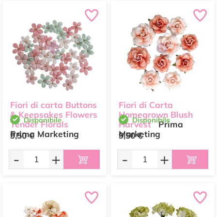
Fiori di carta Buttons
Fiori di Carta
& Keepsakes Flowers
Homegrown Blush
Disponibile
Disponibile
Tender Florals
Harvest
Prima
Prima Marketing
Marketing
9,50 €
9,50 €
-
+
-
+