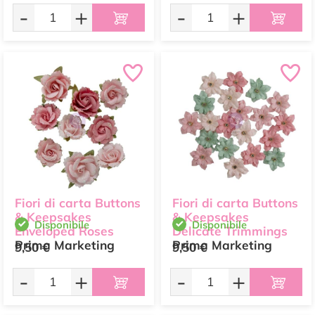
-
+
-
+
Fiori di carta Buttons
Fiori di carta Buttons
& Keepsakes
& Keepsakes
Disponibile
Disponibile
Enveloped Roses
Delicate Trimmings
Prima Marketing
Prima Marketing
9,50 €
9,50 €
-
+
-
+