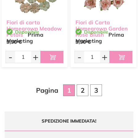
Fiori di carta
Fiori di Carta
Homegrown Meadow
Homegrown Garden
Disponibile
Disponibile
Petals
Prima
Rose Blush
Prima
Marketing
Marketing
9,50 €
9,50 €
-
+
-
+
Pagina
1
2
3
SPEDIZIONE IMMEDIATA!