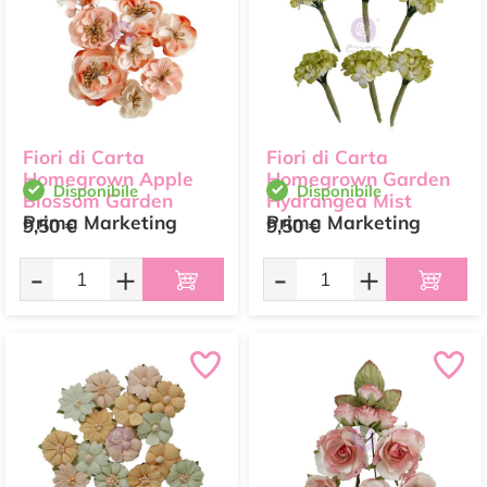
Fiori di Carta
Fiori di Carta
Homegrown Apple
Homegrown Garden
Disponibile
Disponibile
Blossom Garden
Hydrangea Mist
Prima Marketing
Prima Marketing
9,50 €
9,50 €
-
+
-
+