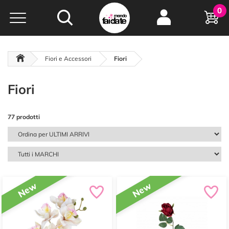
Hobby e
0
creatività...
a portata di click!
Negozio italiano
da
oltre 15 anni online
Fiori e Accessori
Fiori
Fiori
77 prodotti
New
New