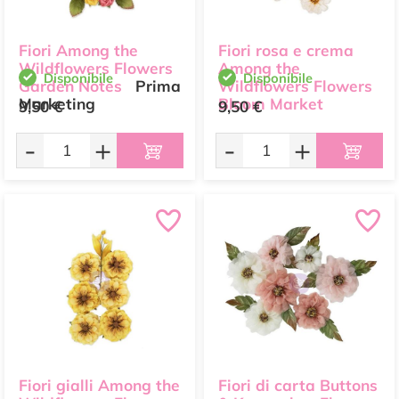
Fiori Among the
Fiori rosa e crema
Wildflowers Flowers
Among the
Disponibile
Disponibile
Garden Notes
Prima
Wildflowers Flowers
Marketing
Bloom Market
9,50 €
9,50 €
Prima Marketing
-
+
-
+
Fiori gialli Among the
Fiori di carta Buttons