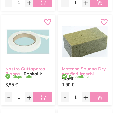
-
+
-
+
Nastro Guttaperca
Mattone Spugna Dry
Bianca
Renkalik
per fiori freschi
Disponibile
Disponibile
Stafil
3,95 €
1,90 €
-
+
-
+