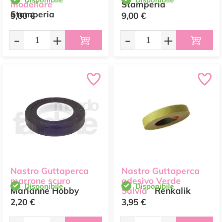
modellare
Stamperia
Stamperia
9,00 €
9,00 €
-
+
-
+
Nastro Guttaperca
Nastro Guttaperca
marrone scuro
adesivo Verde
Disponibile
Disponibile
Marianne Hobby
Salvia
Renkalik
2,20 €
3,95 €