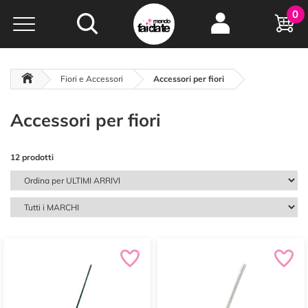
Hobby e
0
creatività...
a portata di click!
Negozio italiano
da
oltre 15 anni online
Fiori e Accessori
Accessori per fiori
Accessori per fiori
12 prodotti