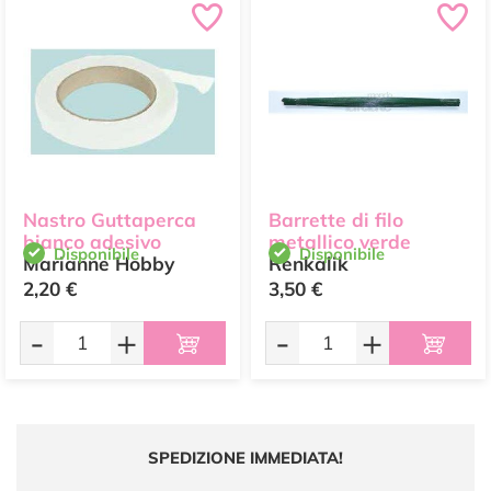
Nastro Guttaperca
Barrette di filo
bianco adesivo
metallico verde
Disponibile
Disponibile
Marianne Hobby
Renkalik
2,20 €
3,50 €
-
+
-
+
SPEDIZIONE IMMEDIATA!