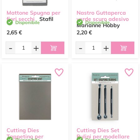
Mattone Spugna per
Nastro Guttaperca
fiori secchi
Stafil
verde scuro adesivo
Disponibile
Disponibile
Marianne Hobby
2,65 €
2,20 €
-
+
-
+
Cutting Dies
Cutting Dies Set
Tappetino per
Bulini per modellare
Disponibile
Disponibile