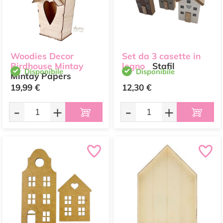
Woodies Decor
Set da 3 casette in
Birdhouse Mintay
legno
Stafil
Disponibile
Disponibile
Mintay Papers
19,99 €
12,30 €
-
+
-
+