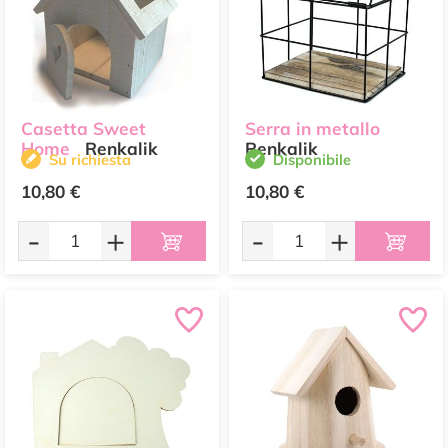
Casetta Sweet
Serra in metallo
Home
Renkalik
Renkalik
Su richiesta
Disponibile
10,80 €
10,80 €
-
+
-
+