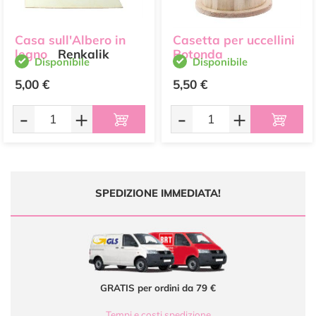
Casa sull'Albero in
Casetta per uccellini
legno
Renkalik
Rotonda
Disponibile
Disponibile
5,00 €
5,50 €
-
+
-
+
SPEDIZIONE IMMEDIATA!
GRATIS per ordini da 79 €
Tempi e costi spedizione