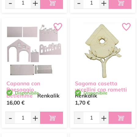
-
+
-
+
Capanna con
Sagoma casetta
Paesaggio
uccellini con rametti
Disponibile
Disponibile
Betlemme
Renkalik
Renkalik
16,00 €
1,70 €
-
+
-
+