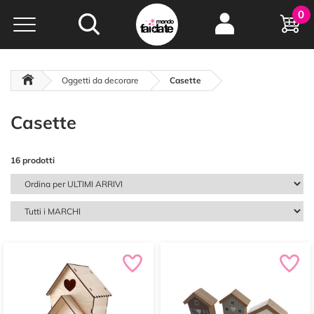
Hobby e
0
creatività...
a portata di click!
Negozio italiano
da
oltre 15 anni online
Oggetti da decorare
Casette
Casette
16 prodotti