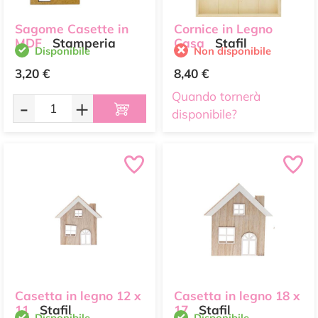
Sagome Casette in
Cornice in Legno
MDF
Stamperia
Casa
Stafil
Disponibile
Non disponibile
3,20 €
8,40 €
Quando tornerà
-
+
disponibile?
Casetta in legno 12 x
Casetta in legno 18 x
11
Stafil
17
Stafil
Disponibile
Disponibile