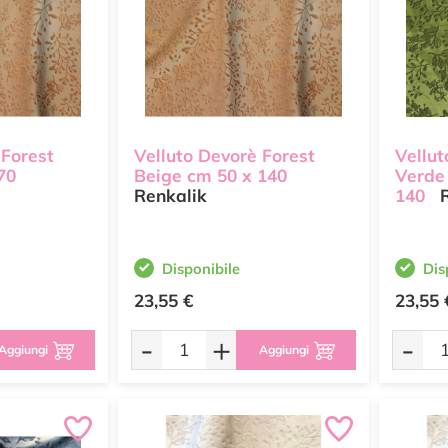
 Forest
Velluto Devorè Forest
Vellut
70
Beige cm 50 x 140
Verde
Renkalik
140
R
Disponibile
Dis
23,55 €
23,55 
-
+
-
Aggiungi
Aggiungi