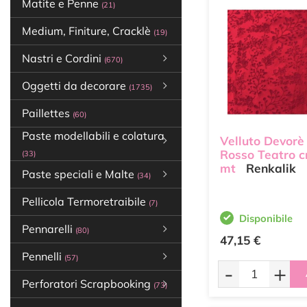
Matite e Penne
(21)
Medium, Finiture, Cracklè
(19)
Nastri e Cordini
(670)
Oggetti da decorare
(1735)
Paillettes
(60)
Paste modellabili e colatura
Velluto Devorè
Rosso Teatro c
(33)
mt
Renkalik
Paste speciali e Malte
(34)
Pellicola Termoretraibile
(7)
Disponibile
Pennarelli
(80)
47,15 €
Pennelli
(57)
-
+
Perforatori Scrapbooking
(73)