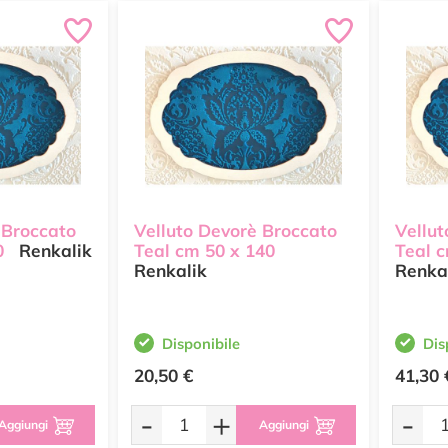
 Broccato
Velluto Devorè Broccato
Vellut
0
Renkalik
Teal cm 50 x 140
Teal c
Renkalik
Renka
Disponibile
Dis
20,50 €
41,30 
-
+
-
Aggiungi
Aggiungi