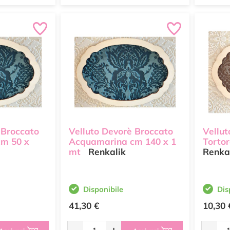
 Broccato
Velluto Devorè Broccato
Vellut
m 50 x
Acquamarina cm 140 x 1
Tortor
mt
Renkalik
Renka
Disponibile
Dis
41,30 €
10,30 