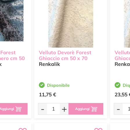
 Forest
Velluto Devorè Forest
Vellut
hero cm 50
Ghiaccio cm 50 x 70
Ghiac
k
Renkalik
Renka
Disponibile
Dis
11,75 €
23,55 
-
+
-
Aggiungi
Aggiungi