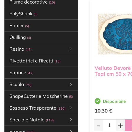
Piume decorative
(10)
PolyShrink
(5)
Primer
(5)
Quilling
(4)
Resina
(47)
Rivettatrici e Rivetti
(15)
Velluto Devorè
Sapone
Teal cm 50 x 7
(42)
Scuola
(29)
ShapeCutter e Mascherine
(5)
Disponibile
Sospeso Trasparente
(180)
10,30 €
Speciale Natale
(118)
-
+
Stampi