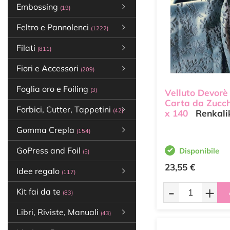
Embossing
(19)
Feltro e Pannolenci
(1222)
Filati
(811)
Fiori e Accessori
(209)
Foglia oro e Foiling
(3)
Velluto Devorè
Carta da Zucc
Forbici, Cutter, Tappetini
(42)
x 140
Renkali
Gomma Crepla
(154)
GoPress and Foil
Disponibile
(5)
23,55 €
Idee regalo
(117)
-
+
Kit fai da te
(83)
Libri, Riviste, Manuali
(43)