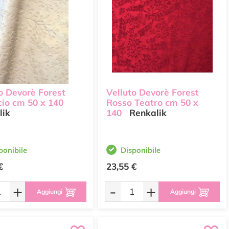
o Devorè Forest
Velluto Devorè Forest
cio cm 50 x 140
Rosso Teatro cm 50 x
lik
140
Renkalik
ponibile
Disponibile
€
23,55 €
+
-
+
Aggiungi
Aggiungi