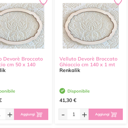
o Devorè Broccato
Velluto Devorè Broccato
cio cm 50 x 140
Ghiaccio cm 140 x 1 mt
lik
Renkalik
ponibile
Disponibile
€
41,30 €
+
-
+
Aggiungi
Aggiungi