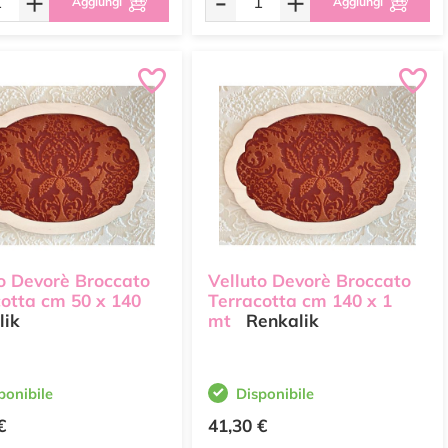
+
-
+
Aggiungi
Aggiungi
o Devorè Broccato
Velluto Devorè Broccato
otta cm 50 x 140
Terracotta cm 140 x 1
lik
mt
Renkalik
ponibile
Disponibile
€
41,30 €