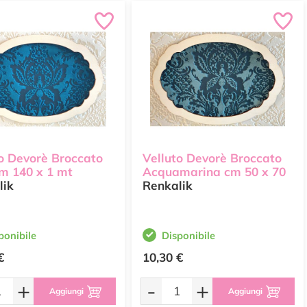
o Devorè Broccato
Velluto Devorè Broccato
m 140 x 1 mt
Acquamarina cm 50 x 70
lik
Renkalik
ponibile
Disponibile
€
10,30 €
+
-
+
Aggiungi
Aggiungi