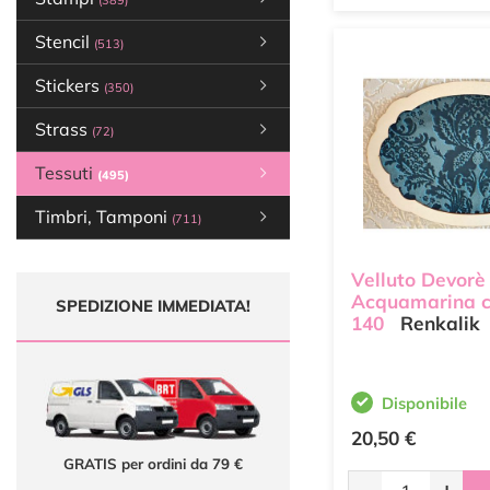
(389)
Stencil
(513)
Stickers
(350)
Strass
(72)
Tessuti
(495)
Timbri, Tamponi
(711)
Velluto Devorè
Acquamarina c
SPEDIZIONE IMMEDIATA!
140
Renkalik
Disponibile
20,50 €
GRATIS per ordini da 79 €