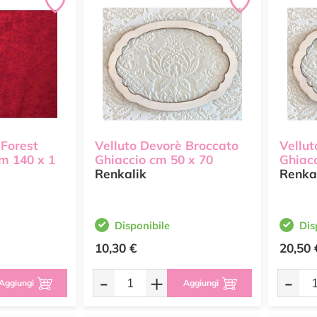
 Forest
Velluto Devorè Broccato
Vellut
m 140 x 1
Ghiaccio cm 50 x 70
Ghiac
Renkalik
Renka
Disponibile
Dis
10,30 €
20,50 
-
+
-
Aggiungi
Aggiungi