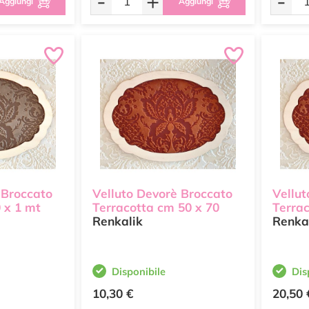
-
+
-
Aggiungi
Aggiungi
 Broccato
Velluto Devorè Broccato
Vellut
 x 1 mt
Terracotta cm 50 x 70
Terrac
Renkalik
Renka
Disponibile
Dis
10,30 €
20,50 