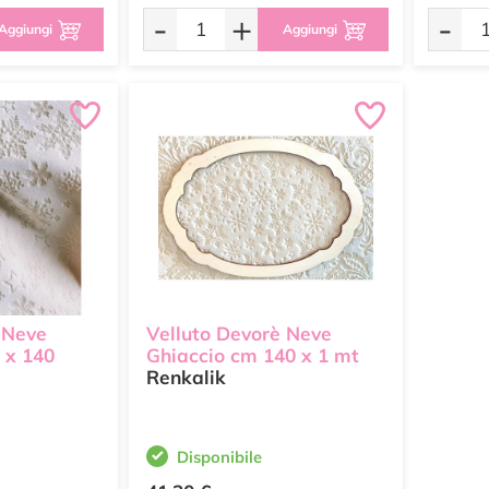
-
+
-
Aggiungi
Aggiungi
 Neve
Velluto Devorè Neve
 x 140
Ghiaccio cm 140 x 1 mt
Renkalik
Disponibile