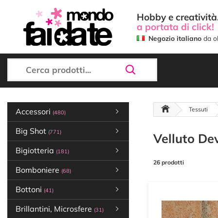
Hobby e creatività.
a portata di click!
Negozio italiano
da ol
Tessuti
Accessori
(480)
Big Shot
(771)
Velluto De
Bigiotteria
(181)
26 prodotti
Bomboniere
(68)
Bottoni
(41)
Brillantini, Microsfere
(31)