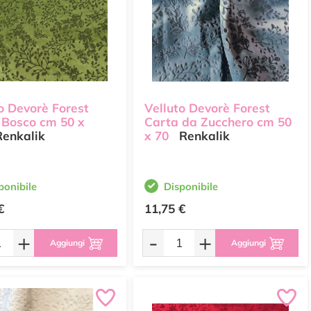
o Devorè Forest
Velluto Devorè Forest
 Bosco cm 50 x
Carta da Zucchero cm 50
enkalik
x 70
Renkalik
ponibile
Disponibile
€
11,75 €
+
-
+
Aggiungi
Aggiungi