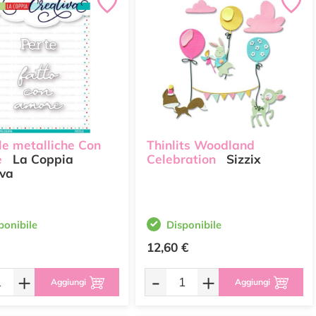
le metalliche Con
Thinlits Woodland
e
La Coppia
Celebration
Sizzix
iva
ponibile
Disponibile
12,60 €
+
-
+
Aggiungi
Aggiungi