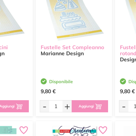
cini
Fustelle Set Compleanno
Fustel
gn
Marianne Design
roton
Desig
Disponibile
Dis
9,80 €
9,80 €
-
+
-
Aggiungi
Aggiungi