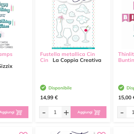
tamps
Fustella metallica Cin
Thinli
Cin
La Coppia Creativa
Bunti
izzix
Disponibile
Dis
14,99 €
15,00 
-
+
-
Aggiungi
Aggiungi