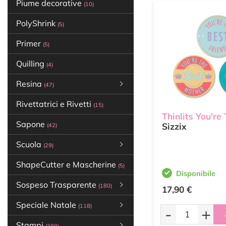
Piume decorative
(10)
PolyShrink
(5)
Primer
(5)
Quilling
(4)
Resina
(47)
Rivettatrici e Rivetti
(15)
Thinlits You're
Sapone
Sizzix
(42)
Scuola
(29)
ShapeCutter e Mascherine
(5)
Disponibile
Sospeso Trasparente
(180)
17,90 €
Speciale Natale
(118)
-
+
Stampi