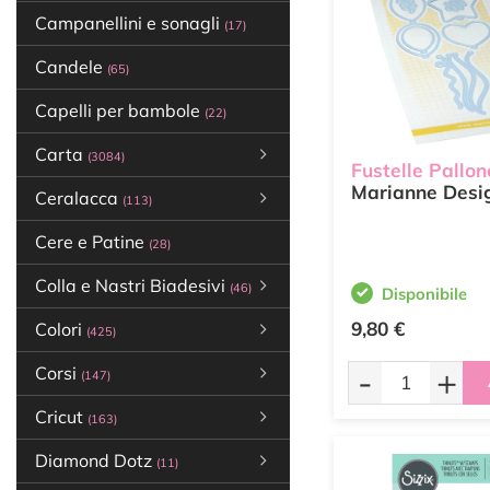
Campanellini e sonagli
(17)
Candele
(65)
Capelli per bambole
(22)
Carta
(3084)
Fustelle Pallon
Marianne Desi
Ceralacca
(113)
Cere e Patine
(28)
Colla e Nastri Biadesivi
(46)
Disponibile
9,80 €
Colori
(425)
-
+
Corsi
(147)
Cricut
(163)
Diamond Dotz
(11)