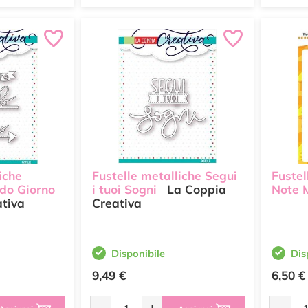
iche
Fustelle metalliche Segui
Fustel
do Giorno
i tuoi Sogni
La Coppia
Note M
tiva
Creativa
Disponibile
Dis
9,49 €
6,50 €