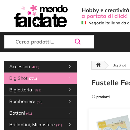
Hobby e creatività.
a portata di click!
Negozio italiano
da ol
Big Shot
Accessori
(480)
Big Shot
(771)
Fustelle Fe
Bigiotteria
(181)
22 prodotti
Bomboniere
(68)
Bottoni
(41)
Brillantini, Microsfere
(31)