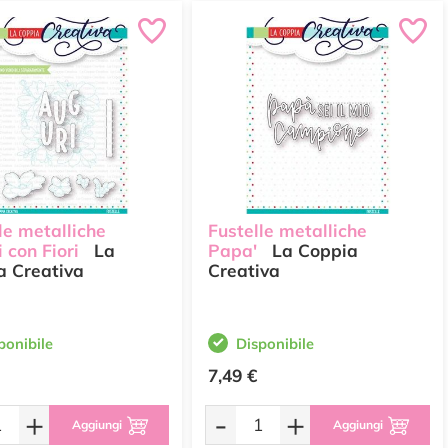
le metalliche
Fustelle metalliche
 con Fiori
La
Papa'
La Coppia
a Creativa
Creativa
ponibile
Disponibile
7,49 €
+
-
+
Aggiungi
Aggiungi