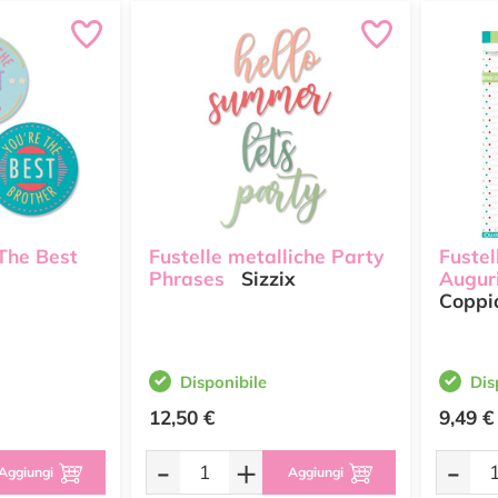
 The Best
Fustelle metalliche Party
Fustel
Phrases
Sizzix
Auguri
Coppi
Disponibile
Dis
12,50 €
9,49 €
-
+
-
Aggiungi
Aggiungi