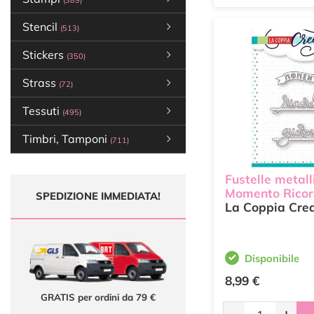
(389)
Stencil
(513)
Stickers
(350)
Strass
(72)
Tessuti
(495)
Timbri, Tamponi
(711)
Fustelle metall
Momento Ricor
SPEDIZIONE IMMEDIATA!
La Coppia Crea
Disponibile
8,99 €
GRATIS per ordini da 79 €