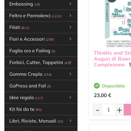
Embossing
(19)
Feltro e Pannolenci
(1222)
Filati
(811)
Fiori e Accessori
(209)
Foglia oro e Foiling
(3)
Thinlits and S
Auguri di Buon
Forbici, Cutter, Tappetini
(42)
Compleanno
S
Gomma Crepla
(154)
GoPress and Foil
Disponibile
(5)
23,00 €
Idee regalo
(117)
-
+
Kit fai da te
(83)
Libri, Riviste, Manuali
(43)