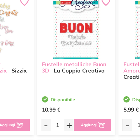
y
Fustelle metalliche Buon
Fustel
zix
Sizzix
3D
La Coppia Creativa
Amor
Creat
Disponibile
Dis
10,99 €
5,99 €
-
+
-
Aggiungi
Aggiungi