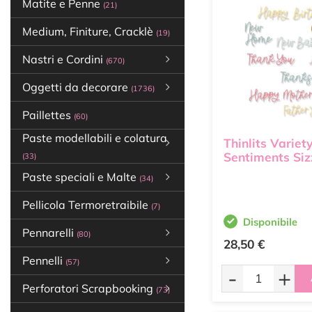
Matite e Penne
(21)
Medium, Finiture, Cracklè
(19)
Nastri e Cordini
(670)
Oggetti da decorare
(1736)
Paillettes
(60)
Paste modellabili e colatura
Thinlits Variet
Sentiments Siz
(33)
Paste speciali e Malte
(34)
Pellicola Termoretraibile
(7)
Disponibile
Pennarelli
(80)
28,50 €
Pennelli
(57)
-
+
Perforatori Scrapbooking
(73)