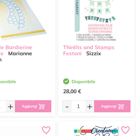
le Bardierine
Thinlits and Stamps
de
Marianne
Festoni
Sizzix
n
ponibile
Disponibile
28,00 €
+
-
+
Aggiungi
Aggiungi