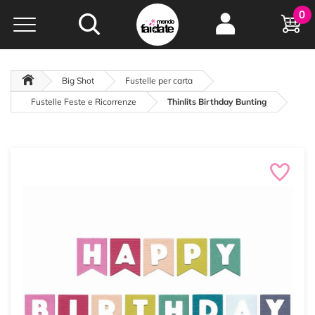
Hobby e
0
creatività...
a portata di click!
Negozio italiano
da
oltre 15 anni online
Big Shot
Fustelle per carta
Fustelle Feste e Ricorrenze
Thinlits Birthday Bunting