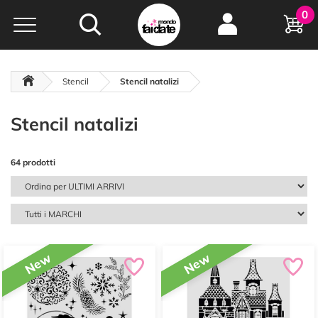
Hobby e
0
creatività...
a portata di click!
Negozio italiano
da
oltre 15 anni online
Stencil
Stencil natalizi
Stencil natalizi
64 prodotti
New
New