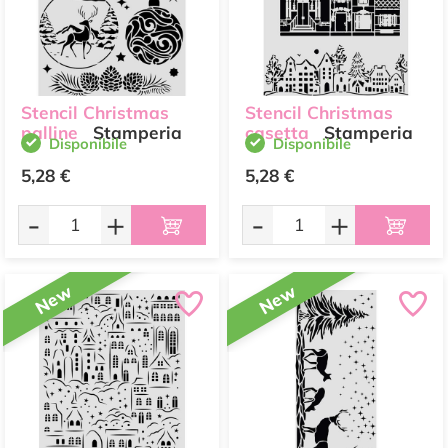
Stencil Christmas
Stencil Christmas
palline
Stamperia
casetta
Stamperia
Disponibile
Disponibile
5,28 €
5,28 €
-
+
-
+
New
New