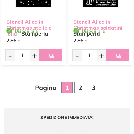
Stencil Alice in
Stencil Alice in
Christmas stelle e
Christmas soldatini
Disponibile
Disponibile
luna
Stamperia
Stamperia
2,86 €
2,86 €
-
+
-
+
Pagina
1
2
3
SPEDIZIONE IMMEDIATA!