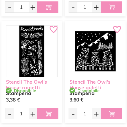
-
+
-
+
Stencil The Owl's
Stencil The Owl's
House rametti
House gufetti
Disponibile
Disponibile
Stamperia
Stamperia
3,38 €
3,60 €
-
+
-
+