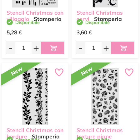
Stencil Christmas con
Stencil Christmas
villaggio
Stamperia
cervi
Stamperia
Disponibile
Disponibile
5,28 €
3,60 €
-
+
-
+
New
New
Stencil Christmas con
Stencil Christmas
bordure
Stamperia
texture pigne
Disponibile
Disponibile