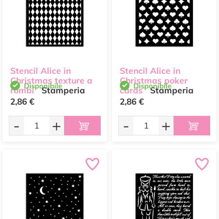
Stencil Alice in
Stencil Alice in
Christmas texture a
Christmas poker
Disponibile
Disponibile
rombi
Stamperia
cards
Stamperia
2,86 €
2,86 €
-
+
-
+