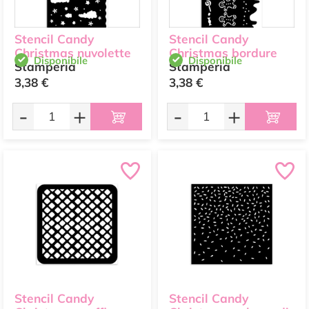
Stencil Candy
Stencil Candy
Christmas nuvolette
Christmas bordure
Disponibile
Disponibile
Stamperia
Stamperia
3,38 €
3,38 €
-
+
-
+
Stencil Candy
Stencil Candy