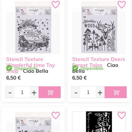
Stencil Texture
Stencil Texture Deers
Wonderful time Toy
Forest Tales
Ciao
Disponibile
Disponibile
Shop
Ciao Bella
Bella
6,50 €
6,50 €
-
+
-
+