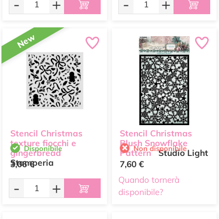
-
+
-
+
New
Stencil Christmas
Stencil Christmas
texture fiocchi e
Blush Snowflake
Disponibile
Non disponibile
gingerbread
Pattern
Studio Light
Stamperia
3,06 €
7,60 €
Quando tornerà
-
+
disponibile?