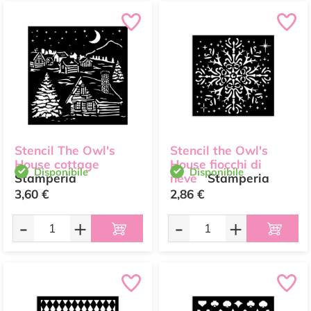
Stencil The Owl's
Stencil the Owl's
House cottage
House fiocchi di
Disponibile
Disponibile
Stamperia
neve
Stamperia
3,60 €
2,86 €
-
+
-
+