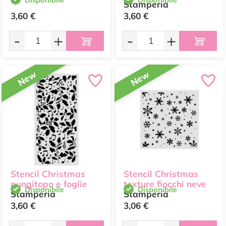
Stamperia
3,60 €
3,60 €
-
+
-
+
New
New
Stencil Christmas
Stencil Christmas
pungitopo e foglie
texture fiocchi neve
Disponibile
Disponibile
Stamperia
Stamperia
3,60 €
3,06 €