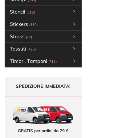
(389)
Stencil
(513)
Stickers
(350)
Strass
(72)
Tessuti
(495)
Timbri, Tamponi
(711)
SPEDIZIONE IMMEDIATA!
GRATIS per ordini da 79 €