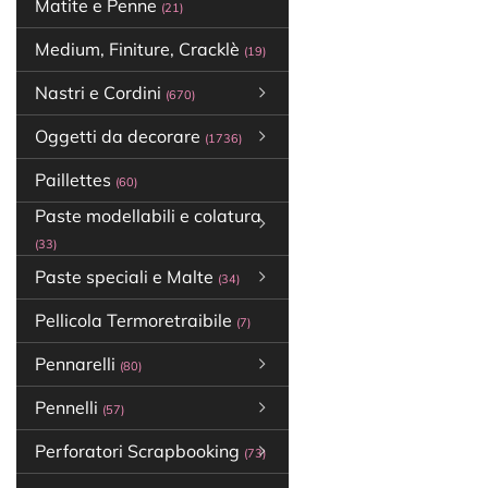
Matite e Penne
(21)
Medium, Finiture, Cracklè
(19)
Nastri e Cordini
(670)
Oggetti da decorare
(1736)
Paillettes
(60)
Paste modellabili e colatura
(33)
Paste speciali e Malte
(34)
Pellicola Termoretraibile
(7)
Pennarelli
(80)
Pennelli
(57)
Perforatori Scrapbooking
(73)