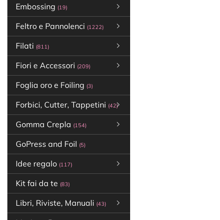
Embossing
(19)
Feltro e Pannolenci
(1222)
Filati
(811)
Fiori e Accessori
(209)
Foglia oro e Foiling
(3)
Forbici, Cutter, Tappetini
(42)
Gomma Crepla
(154)
GoPress and Foil
(5)
Idee regalo
(117)
Kit fai da te
(83)
Libri, Riviste, Manuali
(43)