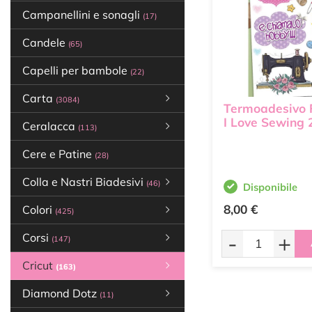
Campanellini e sonagli
(17)
Candele
(65)
Capelli per bambole
(22)
Carta
(3084)
Termoadesivo 
I Love Sewing 
Ceralacca
(113)
Cere e Patine
(28)
Colla e Nastri Biadesivi
(46)
Disponibile
8,00 €
Colori
(425)
-
+
Corsi
(147)
Cricut
(163)
Diamond Dotz
(11)