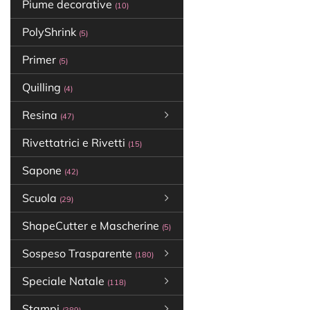
Piume decorative
(10)
PolyShrink
(5)
Primer
(5)
Quilling
(4)
Resina
(47)
Rivettatrici e Rivetti
(15)
Sapone
(42)
Scuola
(29)
ShapeCutter e Mascherine
(5)
Sospeso Trasparente
(180)
Speciale Natale
(118)
Stampi