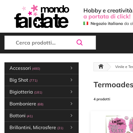
Hobby e creatività.
a portata di click!
Negozio italiano
da ol
Vinile e T
Accessori
(480)
Big Shot
(771)
Termoadesi
Bigiotteria
(181)
4 prodotti
Bomboniere
(68)
Bottoni
(41)
Brillantini, Microsfere
(31)