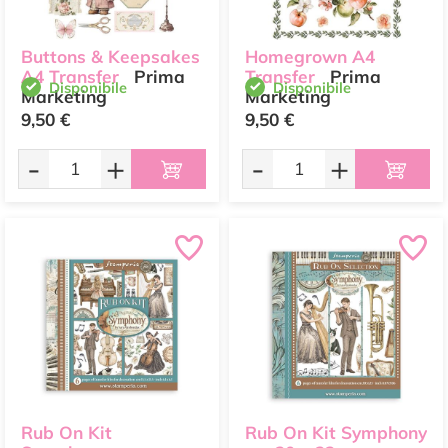
Buttons & Keepsakes
Homegrown A4
A4 Transfer
Prima
Transfer
Prima
Disponibile
Disponibile
Marketing
Marketing
9,50 €
9,50 €
-
+
-
+
Rub On Kit
Rub On Kit Symphony