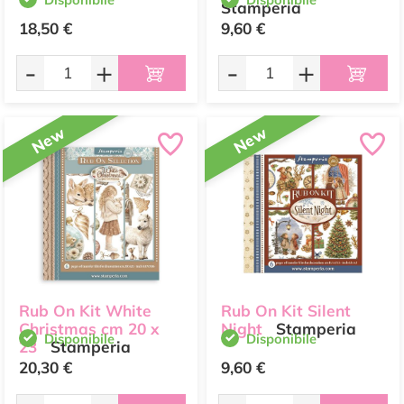
Stamperia
18,50 €
9,60 €
-
+
-
+
New
New
Rub On Kit White
Rub On Kit Silent
Christmas cm 20 x
Night
Stamperia
Disponibile
Disponibile
23
Stamperia
20,30 €
9,60 €