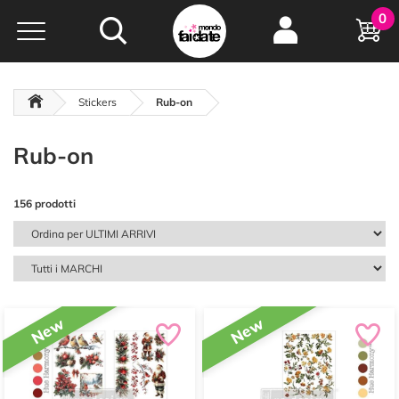
Hobby e
0
creatività...
a portata di click!
Negozio italiano
da
oltre 15 anni online
Stickers
Rub-on
Rub-on
156 prodotti
New
New