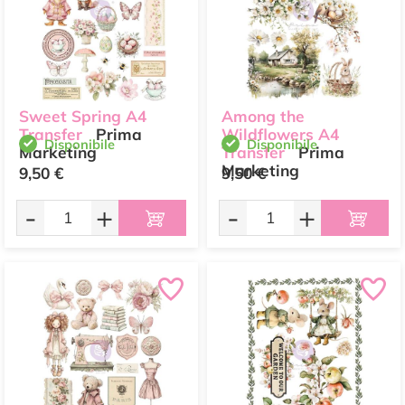
Sweet Spring A4
Among the
Transfer
Prima
Wildflowers A4
Disponibile
Disponibile
Marketing
Transfer
Prima
Marketing
9,50 €
9,50 €
-
+
-
+