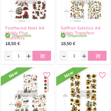
Feathered Noel A4
Saffron Solstice A4
Middy Plus
Middy Transfers
Disponibile
Disponibile
Transfers
18,50 €
18,50 €
-
+
-
+
New
New