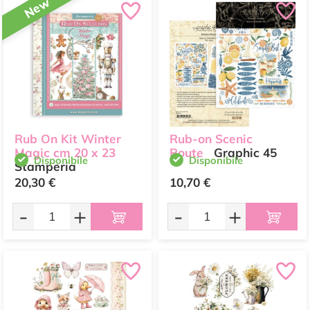
New
Rub On Kit Winter
Rub-on Scenic
Magic cm 20 x 23
Route
Graphic 45
Disponibile
Disponibile
Stamperia
20,30 €
10,70 €
-
+
-
+