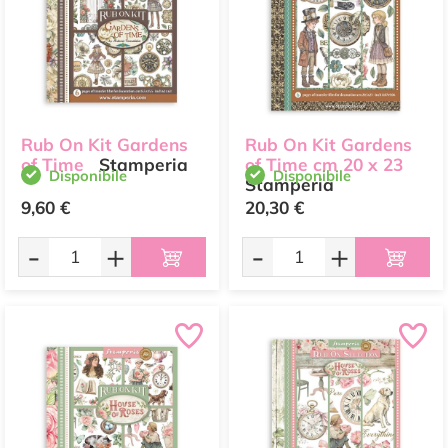
Rub On Kit Gardens
Rub On Kit Gardens
of Time
Stamperia
of Time cm 20 x 23
Disponibile
Disponibile
Stamperia
9,60 €
20,30 €
-
+
-
+