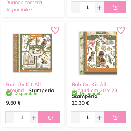
Quando tornerà
-
+
disponibile?
Rub On Kit All
Rub On Kit All
Around
Stamperia
Around cm 20 x 23
Disponibile
Disponibile
Stamperia
9,60 €
20,30 €
-
+
-
+