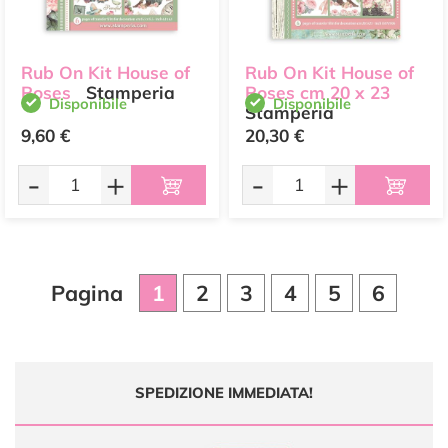
Rub On Kit House of
Rub On Kit House of
Roses
Stamperia
Roses cm 20 x 23
Disponibile
Disponibile
Stamperia
9,60 €
20,30 €
-
+
-
+
Pagina
1
2
3
4
5
6
SPEDIZIONE IMMEDIATA!