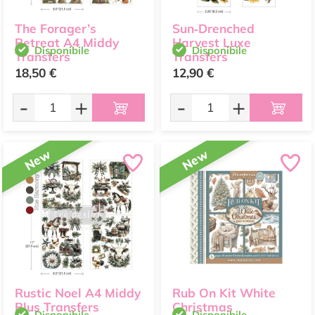
The Forager’s
Sun‑Drenched
Retreat A4 Middy
Harvest Luxe
Disponibile
Disponibile
Transfers
Transfers
18,50 €
12,90 €
-
+
-
+
New
New
Rustic Noel A4 Middy
Rub On Kit White
Plus Transfers
Christmas
Disponibile
Disponibile