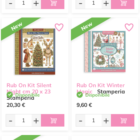
-
+
-
+
New
New
Rub On Kit Silent
Rub On Kit Winter
Night cm 20 x 23
Magic
Stamperia
Disponibile
Disponibile
Stamperia
20,30 €
9,60 €
-
+
-
+