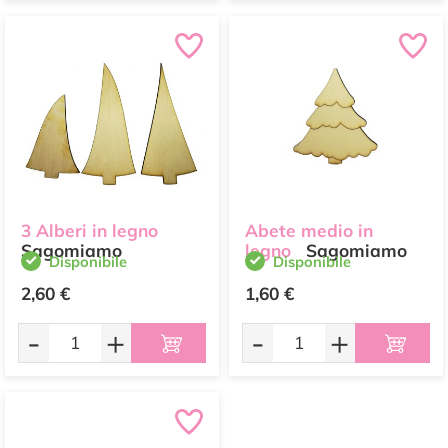
3 Alberi in legno
Abete medio in
Sagomiamo
legno
Sagomiamo
Disponibile
Disponibile
2,60 €
1,60 €
-
+
-
+