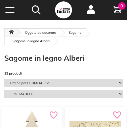
Hobby e
0
creatività...
a portata di click!
Negozio italiano
da
oltre 15 anni online
Oggetti da decorare
Sagome
Sagome in legno Alberi
Sagome in legno Alberi
13 prodotti