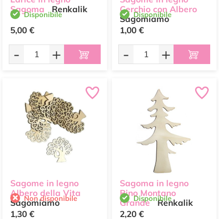
Sagoma
Renkalik
Cerchio con Albero
Disponibile
Disponibile
Sagomiamo
5,00 €
1,00 €
-
+
-
+
Sagome in legno
Sagoma in legno
Albero della Vita
Pino Montano
Non disponibile
Disponibile
Sagomiamo
Grande
Renkalik
1,30 €
2,20 €