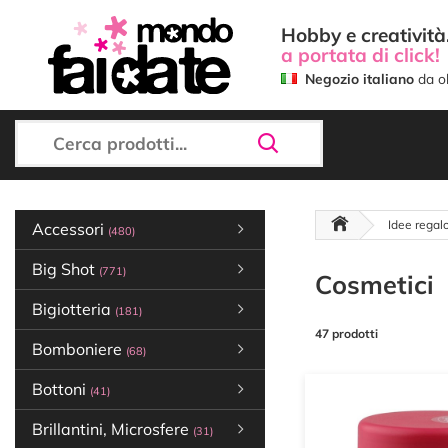
Hobby e creatività.
a portata di click!
Negozio italiano
da ol
Idee regal
Accessori
(480)
Big Shot
(771)
Cosmetici
Bigiotteria
(181)
47 prodotti
Bomboniere
(68)
Bottoni
(41)
Brillantini, Microsfere
(31)