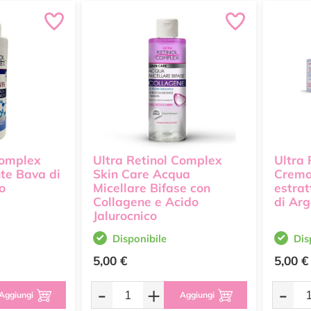
Complex
Ultra Retinol Complex
Ultra
te Bava di
Skin Care Acqua
Crema
o
Micellare Bifase con
estrat
Collagene e Acido
di Ar
Jalurocnico
Disponibile
Dis
5,00 €
5,00 €
-
+
-
Aggiungi
Aggiungi