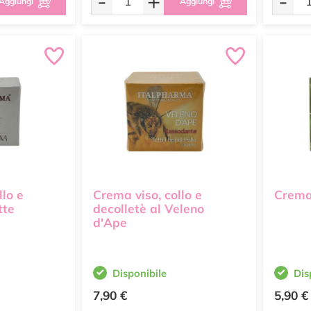
-
+
-
Aggiungi
Aggiungi
llo e
Crema viso, collo e
Crema
tte
decolletè al Veleno
d'Ape
Disponibile
Dis
7,90 €
5,90 €