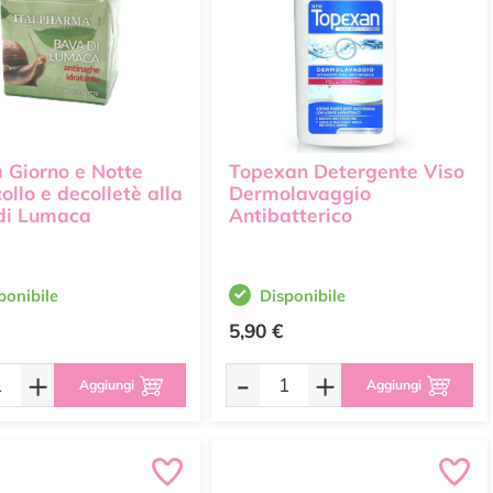
 Giorno e Notte
Topexan Detergente Viso
collo e decolletè alla
Dermolavaggio
di Lumaca
Antibatterico
ponibile
Disponibile
5,90 €
+
-
+
Aggiungi
Aggiungi