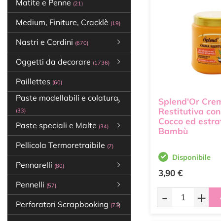
Matite e Penne
(21)
Medium, Finiture, Cracklè
(19)
Nastri e Cordini
(670)
Oggetti da decorare
(1736)
Paillettes
(60)
Paste modellabili e colatura
Splend'Or Cre
Restitutiva con
(33)
Cocco ed estrat
Paste speciali e Malte
(34)
Bambù
Pellicola Termoretraibile
(7)
Disponibile
Pennarelli
(80)
3,90 €
Pennelli
(57)
-
+
Perforatori Scrapbooking
(73)