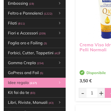
Embossing
(19)
Feltro e Pannolenci
(1222)
Filati
(811)
Fiori e Accessori
(209)
Foglia oro e Foiling
(3)
Crema Viso Idr
Pelli Normali
Forbici, Cutter, Tappetini
(42)
Gomma Crepla
(154)
GoPress and Foil
Disponibile
(5)
3,50 €
Idee regalo
(117)
-
+
Kit fai da te
(83)
Libri, Riviste, Manuali
(43)