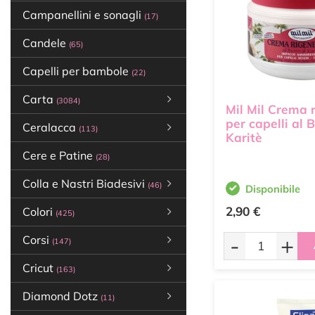
Campanellini e sonagli
(17)
Candele
(65)
Capelli per bambole
(22)
Carta
(3084)
Mil Mil Crema 
per capelli al B
Ceralacca
(113)
Karitè
Cere e Patine
(28)
Colla e Nastri Biadesivi
(46)
Disponibile
2,90 €
Colori
(425)
-
+
Corsi
(147)
Cricut
(163)
Diamond Dotz
(11)