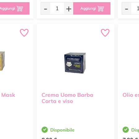
-
+
-
Aggiungi
Aggiungi
d Mask
Crema Uomo Barba
Olio 
Corta e viso
Disponibile
Dis