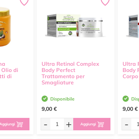
ma
Ultra Retinol Complex
Ultra
 Olio di
Body Perfect
Body 
ti di
Trattamento per
Corpo
Smagliature
Disponibile
Dis
9,00 €
9,00 €
-
+
-
Aggiungi
Aggiungi