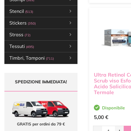
(389)
Stencil
(513)
Stickers
(350)
Strass
(72)
Tessuti
(495)
Timbri, Tamponi
(711)
Ultra Retinol 
Scrub viso Esfo
SPEDIZIONE IMMEDIATA!
Acido Salicilic
Termale
Disponibile
5,00 €
GRATIS per ordini da 79 €