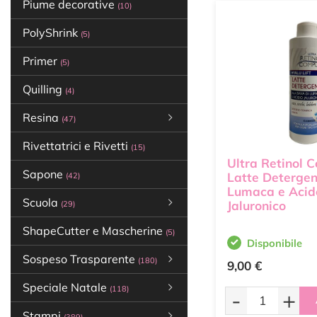
Piume decorative
(10)
PolyShrink
(5)
Primer
(5)
Quilling
(4)
Resina
(47)
Rivettatrici e Rivetti
(15)
Ultra Retinol 
Sapone
Latte Detergen
(42)
Lumaca e Acid
Scuola
Jaluronico
(29)
ShapeCutter e Mascherine
(5)
Disponibile
Sospeso Trasparente
(180)
9,00 €
Speciale Natale
(118)
-
+
Stampi