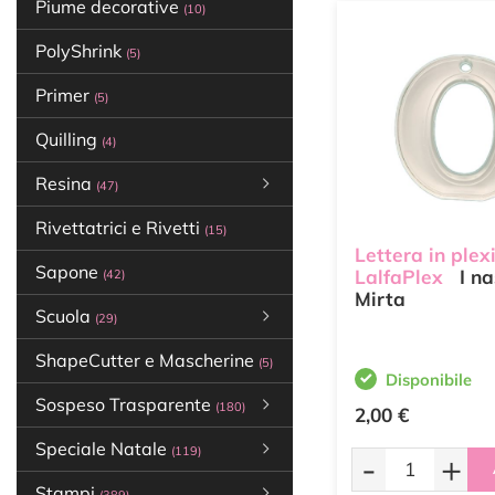
Piume decorative
(10)
PolyShrink
(5)
Primer
(5)
Quilling
(4)
Resina
(47)
Rivettatrici e Rivetti
(15)
Lettera in plex
Sapone
LalfaPlex
I na
(42)
Mirta
Scuola
(29)
ShapeCutter e Mascherine
(5)
Disponibile
Sospeso Trasparente
(180)
2,00 €
Speciale Natale
(119)
-
+
Stampi