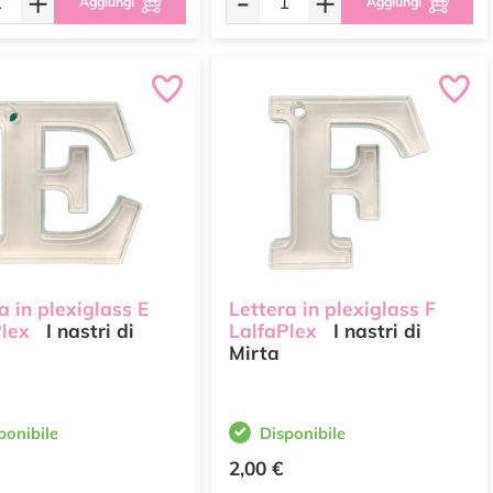
+
-
+
Aggiungi
Aggiungi
a in plexiglass E
Lettera in plexiglass F
Plex
I nastri di
LalfaPlex
I nastri di
Mirta
ponibile
Disponibile
2,00 €