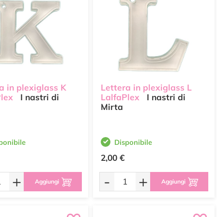
a in plexiglass K
Lettera in plexiglass L
Plex
I nastri di
LalfaPlex
I nastri di
Mirta
ponibile
Disponibile
2,00 €
+
-
+
Aggiungi
Aggiungi