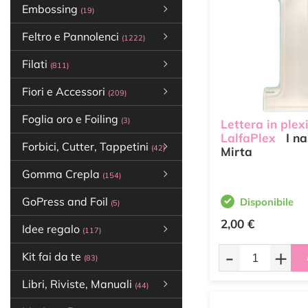
Embossing
(19)
Feltro e Pannolenci
(1222)
Filati
(811)
Fiori e Accessori
(209)
Foglia oro e Foiling
(3)
Lettera in plex
LalfaPlex
I na
Forbici, Cutter, Tappetini
(42)
Mirta
Gomma Crepla
(154)
GoPress and Foil
Disponibile
(5)
2,00 €
Idee regalo
(117)
-
+
Kit fai da te
(83)
Libri, Riviste, Manuali
(44)