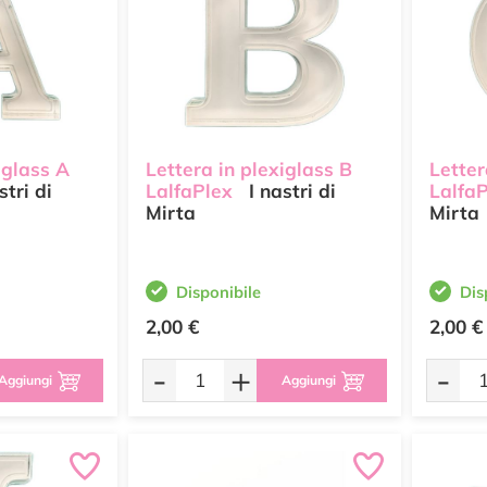
iglass A
Lettera in plexiglass B
Letter
stri di
LalfaPlex
I nastri di
Lalfa
Mirta
Mirta
Disponibile
Dis
2,00 €
2,00 €
-
+
-
Aggiungi
Aggiungi