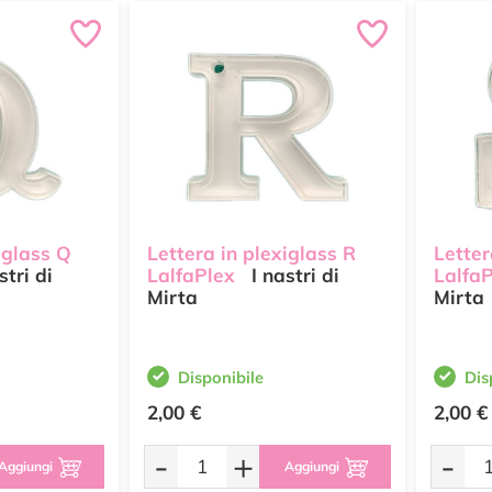
iglass Q
Lettera in plexiglass R
Letter
stri di
LalfaPlex
I nastri di
Lalfa
Mirta
Mirta
Disponibile
Dis
2,00 €
2,00 €
-
+
-
Aggiungi
Aggiungi