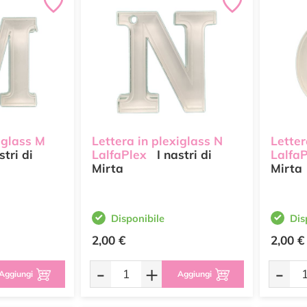
iglass M
Lettera in plexiglass N
Letter
stri di
LalfaPlex
I nastri di
Lalfa
Mirta
Mirta
Disponibile
Dis
2,00 €
2,00 €
-
+
-
Aggiungi
Aggiungi