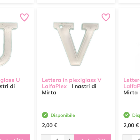
iglass U
Lettera in plexiglass V
Letter
stri di
LalfaPlex
I nastri di
Lalfa
Mirta
Mirta
Disponibile
Dis
2,00 €
2,00 €