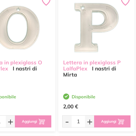
a in plexiglass O
Lettera in plexiglass P
Plex
I nastri di
LalfaPlex
I nastri di
Mirta
ponibile
Disponibile
2,00 €
+
-
+
Aggiungi
Aggiungi