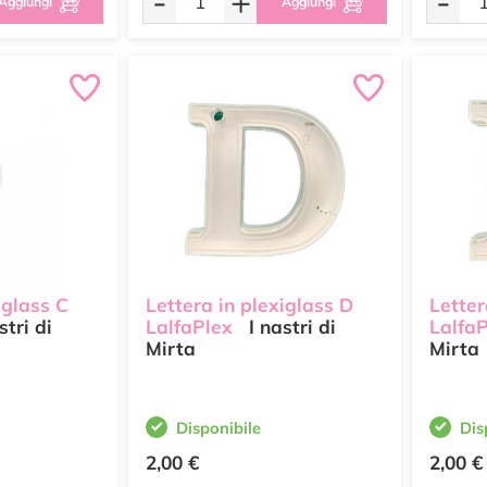
-
+
-
Aggiungi
Aggiungi
iglass C
Lettera in plexiglass D
Letter
stri di
LalfaPlex
I nastri di
Lalfa
Mirta
Mirta
Disponibile
Dis
2,00 €
2,00 €