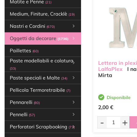
Matite e Penne
(21)
Medium, Finiture, Cracklè
(19)
Nastri e Cordini
(670)
Oggetti da decorare
(1736)
Paillettes
(60)
Paste modellabili e colatura
Lettera in plex
LalfaPlex
I na
(33)
Mirta
Paste speciali e Malte
(34)
Pellicola Termoretraibile
(7)
Disponibile
Pennarelli
(80)
2,00 €
Pennelli
(57)
-
+
Perforatori Scrapbooking
(73)