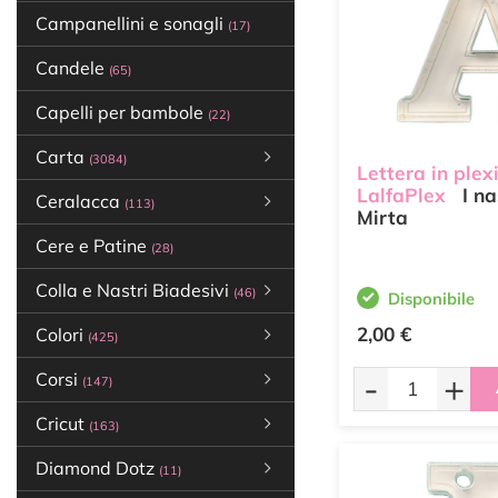
Campanellini e sonagli
(17)
Candele
(65)
Capelli per bambole
(22)
Carta
(3084)
Lettera in plex
LalfaPlex
I na
Ceralacca
(113)
Mirta
Cere e Patine
(28)
Colla e Nastri Biadesivi
(46)
Disponibile
2,00 €
Colori
(425)
-
+
Corsi
(147)
Cricut
(163)
Diamond Dotz
(11)