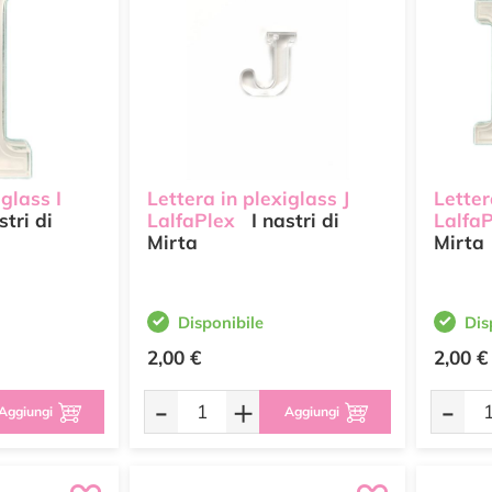
iglass I
Lettera in plexiglass J
Letter
stri di
LalfaPlex
I nastri di
Lalfa
Mirta
Mirta
Disponibile
Dis
2,00 €
2,00 €
-
+
-
Aggiungi
Aggiungi