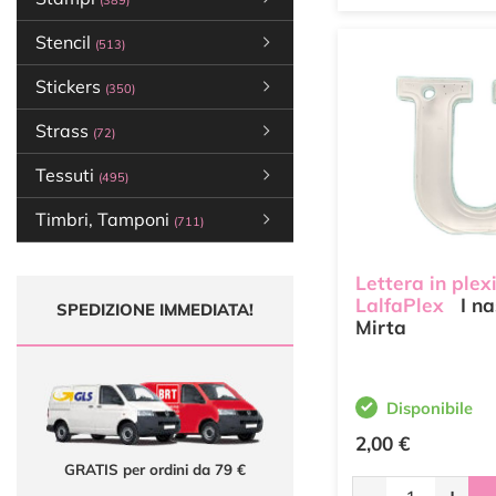
(389)
Stencil
(513)
Stickers
(350)
Strass
(72)
Tessuti
(495)
Timbri, Tamponi
(711)
Lettera in plex
LalfaPlex
I na
SPEDIZIONE IMMEDIATA!
Mirta
Disponibile
2,00 €
GRATIS per ordini da 79 €