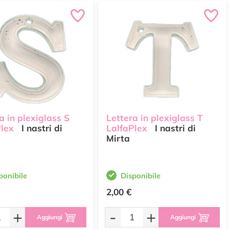
a in plexiglass S
Lettera in plexiglass T
Plex
I nastri di
LalfaPlex
I nastri di
Mirta
ponibile
Disponibile
2,00 €
+
-
+
Aggiungi
Aggiungi