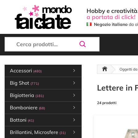
Hobby e creatività.
a portata di click!
Negozio italiano
da ol
Oggetti da
Accessori
(480)
Big Shot
(771)
Lettere in 
Bigiotteria
(181)
24 prodotti
Bomboniere
(68)
Bottoni
(41)
Brillantini, Microsfere
(31)