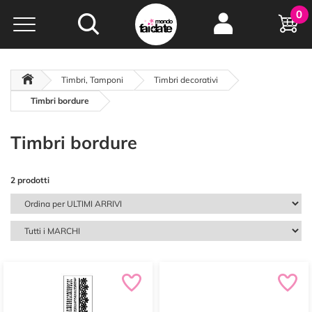
Hobby e
0
creatività...
a portata di click!
Negozio italiano
da
oltre 15 anni online
Timbri, Tamponi
Timbri decorativi
Timbri bordure
Timbri bordure
2 prodotti