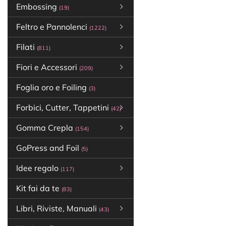
Embossing
(19)
Feltro e Pannolenci
(1222)
Filati
(811)
Fiori e Accessori
(209)
Foglia oro e Foiling
(3)
Forbici, Cutter, Tappetini
(42)
Gomma Crepla
(154)
GoPress and Foil
(5)
Idee regalo
(117)
Kit fai da te
(83)
Libri, Riviste, Manuali
(43)