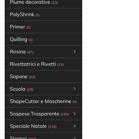
Piume decorative
(10)
PolyShrink
(5)
Primer
(5)
Quilling
(4)
Resina
(47)
Rivettatrici e Rivetti
(15)
Sapone
(42)
Scuola
(29)
ShapeCutter e Mascherine
(5)
Sospeso Trasparente
(180)
Speciale Natale
(118)
Stampi