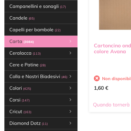
Campanellini e sonagli
(17)
Candele
(65)
Capelli per bambole
(22)
Carta
(3084)
Cartoncino ond
colore Avana
Ceralacca
(113)
Cere e Patine
(28)
Colla e Nastri Biadesivi
(46)
Non disponibi
1,60 €
Colori
(425)
Corsi
(147)
Quando tornerà 
Cricut
(163)
Diamond Dotz
(11)