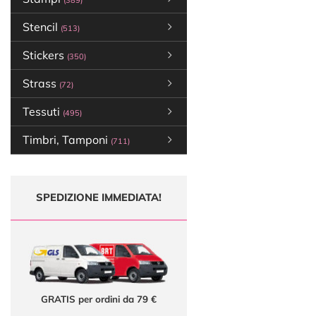
(389)
Stencil
(513)
Stickers
(350)
Strass
(72)
Tessuti
(495)
Timbri, Tamponi
(711)
SPEDIZIONE IMMEDIATA!
GRATIS per ordini da 79 €