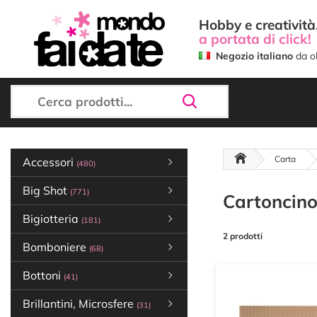
Hobby e creatività.
a portata di click!
Negozio italiano
da ol
Carta
Accessori
(480)
Big Shot
(771)
Cartoncino
Bigiotteria
(181)
2 prodotti
Bomboniere
(68)
Bottoni
(41)
Brillantini, Microsfere
(31)