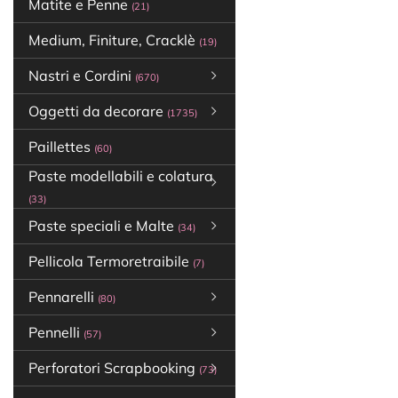
Matite e Penne
(21)
Medium, Finiture, Cracklè
(19)
Nastri e Cordini
(670)
Oggetti da decorare
(1735)
Paillettes
(60)
Paste modellabili e colatura
(33)
Paste speciali e Malte
(34)
Pellicola Termoretraibile
(7)
Pennarelli
(80)
Pennelli
(57)
Perforatori Scrapbooking
(73)