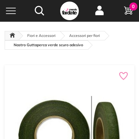
Hobby e
0
creatività...
a portata di click!
Negozio italiano
da
oltre 15 anni online
Fiori e Accessori
Accessori per fiori
Nastro Guttaperca verde scuro adesivo