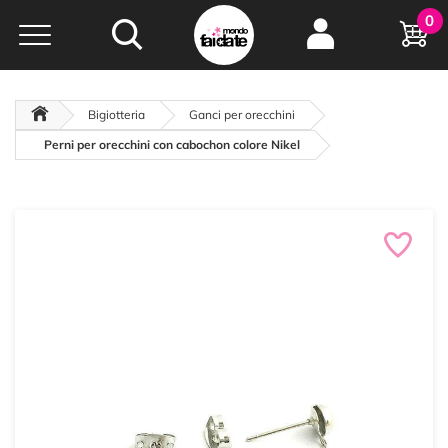
Hobby e
0
creatività...
a portata di click!
Negozio italiano
da
oltre 15 anni online
Bigiotteria
Ganci per orecchini
Perni per orecchini con cabochon colore Nikel