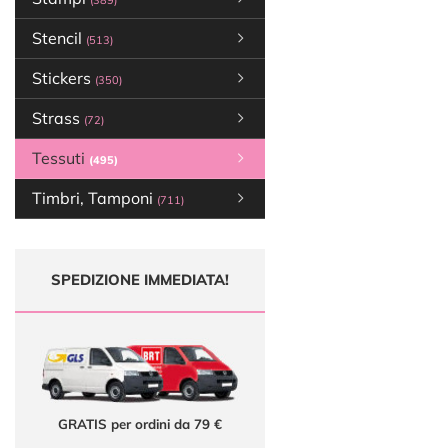
(389)
Stencil
(513)
Stickers
(350)
Strass
(72)
Tessuti
(495)
Timbri, Tamponi
(711)
SPEDIZIONE IMMEDIATA!
GRATIS per ordini da 79 €