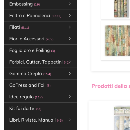
Embossing
(19)
Feltro e Pannolenci
(1222)
Filati
(811)
Fiori e Accessori
(209)
Foglia oro e Foiling
(3)
Forbici, Cutter, Tappetini
(42)
Gomma Crepla
(154)
GoPress and Foil
Prodotti della
(5)
Idee regalo
(117)
Kit fai da te
(83)
Libri, Riviste, Manuali
(43)