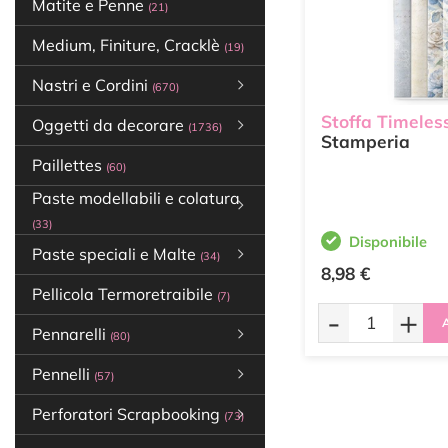
Matite e Penne
(21)
Medium, Finiture, Cracklè
(19)
Nastri e Cordini
(670)
Stoffa Timeles
Oggetti da decorare
(1736)
Stamperia
Paillettes
(60)
Paste modellabili e colatura
(33)
Disponibile
Paste speciali e Malte
(34)
8,98 €
Pellicola Termoretraibile
(7)
-
+
A
Pennarelli
(80)
Pennelli
(57)
Perforatori Scrapbooking
(73)