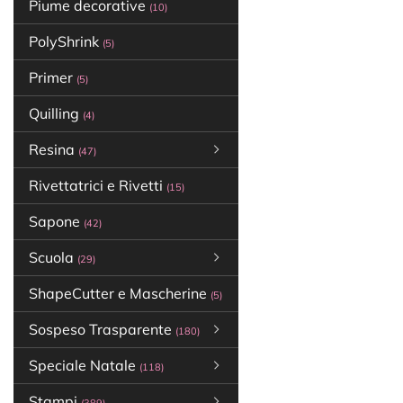
Piume decorative
(10)
PolyShrink
(5)
Primer
(5)
Quilling
(4)
Resina
(47)
Rivettatrici e Rivetti
(15)
Sapone
(42)
Scuola
(29)
ShapeCutter e Mascherine
(5)
Sospeso Trasparente
(180)
Speciale Natale
(118)
Stampi