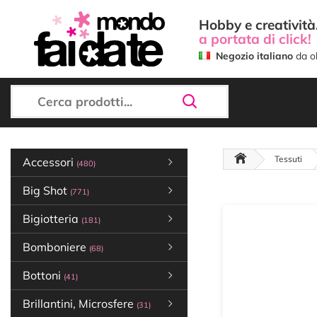
Hobby e creatività.
a portata di click!
Negozio italiano
da ol
Tessuti
Accessori
(480)
Big Shot
(771)
Bigiotteria
(181)
Bomboniere
(68)
Bottoni
(41)
Brillantini, Microsfere
(31)