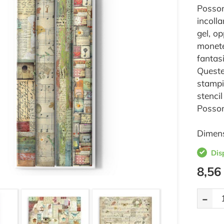
Posson
incolla
gel, o
monete,
fantasi
Queste 
stampi
stenci
Posson
Dimens
Dis
8,56
-