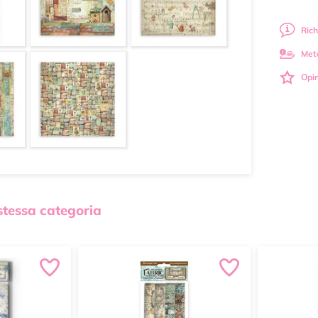
Rich
Met
Opin
 stessa categoria