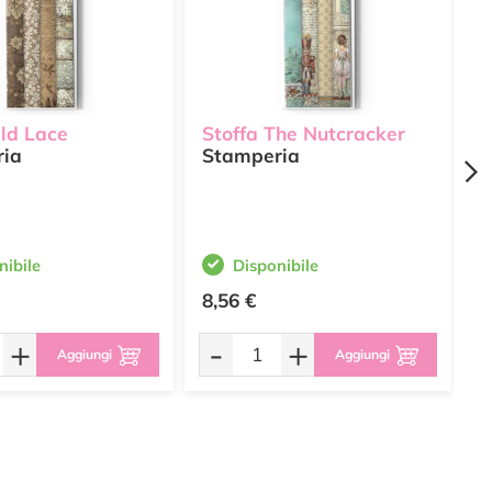
Old Lace
Stoffa The Nutcracker
S
ria
Stamperia
nibile
Disponibile
8,56 €
8
+
-
+
Aggiungi
Aggiungi