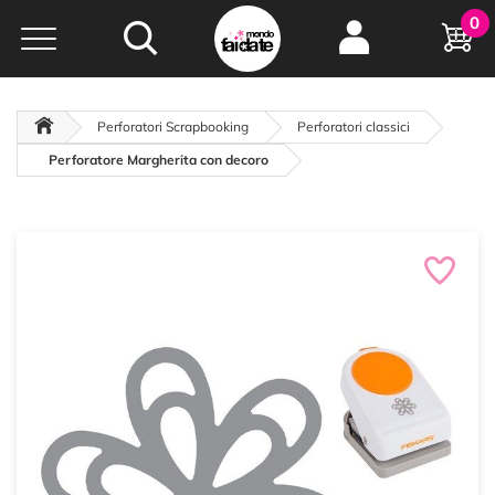
Hobby e
0
creatività...
a portata di click!
Negozio italiano
da
oltre 15 anni online
Perforatori Scrapbooking
Perforatori classici
Perforatore Margherita con decoro