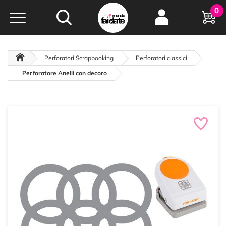
Hobby e
0
creatività...
a portata di click!
Negozio italiano
da
oltre 15 anni online
Perforatori Scrapbooking
Perforatori classici
Perforatore Anelli con decoro