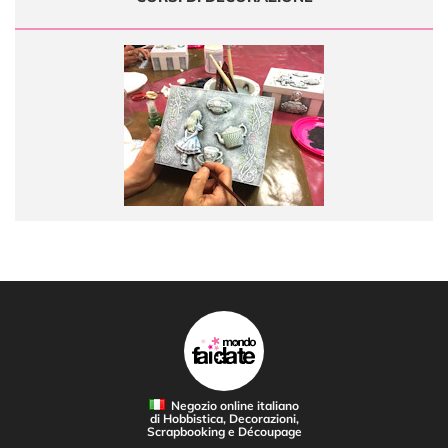
Negozio online italiano
di Hobbistica, Decorazioni,
Scrapbooking e Découpage