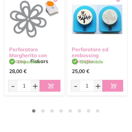
Perforatore
Perforatore ed
Margherita con
embossing
decoro
Fiskars
Rametto
Disponibile
Disponibile
28,00 €
25,00 €
-
+
-
+