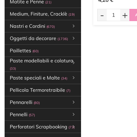
Matite e Penne
(21)
-
+
Medium, Finiture, Cracklè
(19)
A
Nastri e Cordini
(670)
Oggetti da decorare
(1736)
Paillettes
(60)
Paste modellabili e colatura
(33)
Paste speciali e Malte
(34)
Pellicola Termoretraibile
(7)
Pennarelli
(80)
Pennelli
(57)
Perforatori Scrapbooking
(73)