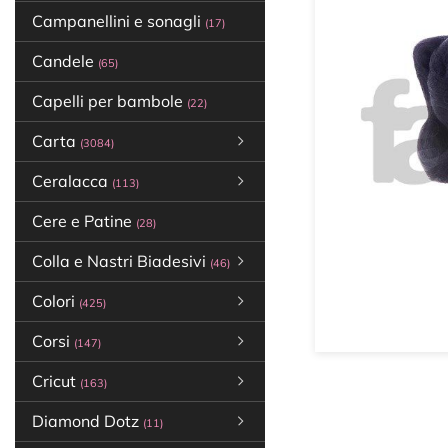
Campanellini e sonagli
(17)
Candele
(65)
Capelli per bambole
(22)
Carta
(3084)
Ceralacca
(113)
Cere e Patine
(28)
Colla e Nastri Biadesivi
(46)
Colori
(425)
Corsi
(147)
Cricut
(163)
Diamond Dotz
(11)