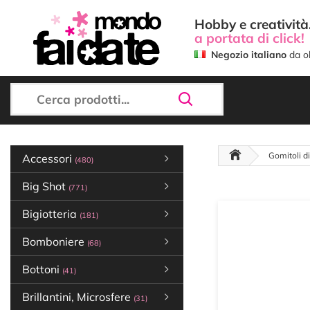
Hobby e creatività.
a portata di click!
Negozio italiano
da ol
Gomitoli d
Accessori
(480)
Big Shot
(771)
Bigiotteria
(181)
Bomboniere
(68)
Bottoni
(41)
Brillantini, Microsfere
(31)