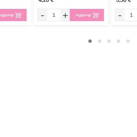
-
+
-
ggiungi
Aggiungi