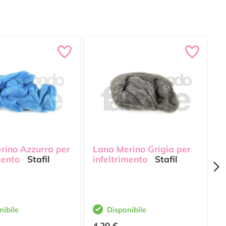
rino Azzurra per
Lana Merino Grigia per
L
mento
Stafil
infeltrimento
Stafil
i
i
nibile
Disponibile
4,20 €
2