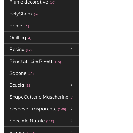
Piume decorative
(10)
PolyShrink
(5)
Primer
(5)
Quilling
(4)
Resina
(47)
Rivettatrici e Rivetti
(15)
Sapone
(42)
Scuola
(29)
ShapeCutter e Mascherine
(5)
Sospeso Trasparente
(180)
Speciale Natale
(118)
Stampi