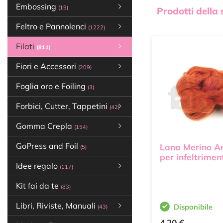
Embossing
(19)
Prodotti della
Feltro e Pannolenci
(1222)
Filati
(811)
Fiori e Accessori
(209)
Foglia oro e Foiling
(3)
Forbici, Cutter, Tappetini
(42)
Gomma Crepla
(154)
GoPress and Foil
Lana Merino A
(5)
per infeltrimen
Idee regalo
(117)
Kit fai da te
(83)
Libri, Riviste, Manuali
Disponibile
(43)
4,20 €