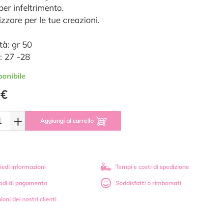
per infeltrimento.
izzare per le tue creazioni.
tà: gr 50
: 27 -28
ponibile
 €
+
Aggiungi al carrello
iedi informazioni
Tempi e costi di spedizione
odi di pagamento
Soddisfatti o rimborsati
ioni dei nostri clienti