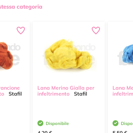
 stessa categoria
rancione
Lana Merino Gialla per
Lana Me
to
Stafil
infeltrimento
Stafil
infeltri
Disponibile
Dispo
4,20 €
5,50 €