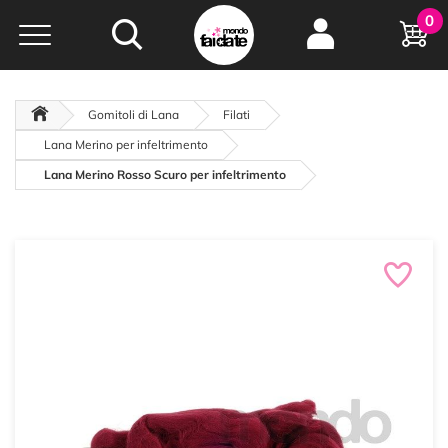
Hobby e
0
creatività...
a portata di click!
Negozio italiano
da
oltre 15 anni online
Gomitoli di Lana
Filati
Lana Merino per infeltrimento
Lana Merino Rosso Scuro per infeltrimento