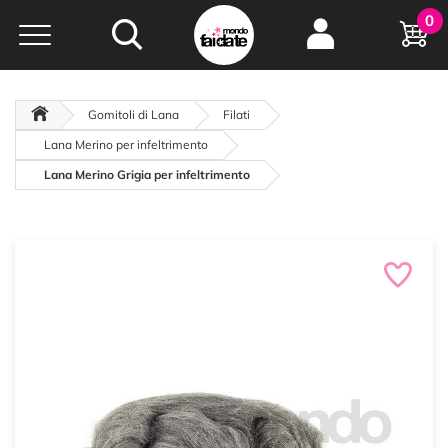
Hobby e
0
creatività...
a portata di click!
Negozio italiano
da
oltre 15 anni online
Gomitoli di Lana
Filati
Lana Merino per infeltrimento
Lana Merino Grigia per infeltrimento