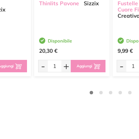
Thinlits Pavone
Sizzix
Fustelle
ix
Cuore Fi
Creativ
Disponibile
Dispo
20,30 €
9,99 €
-
+
-
ggiungi
Aggiungi