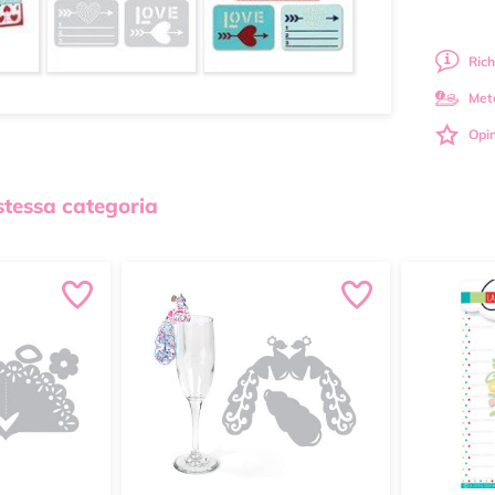
Rich
Met
Opin
 stessa categoria