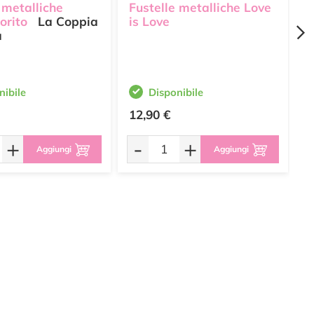
 metalliche
Fustelle metalliche Love
F
orito
La Coppia
is Love
A
a
nibile
Disponibile
12,90 €
1
+
-
+
Aggiungi
Aggiungi