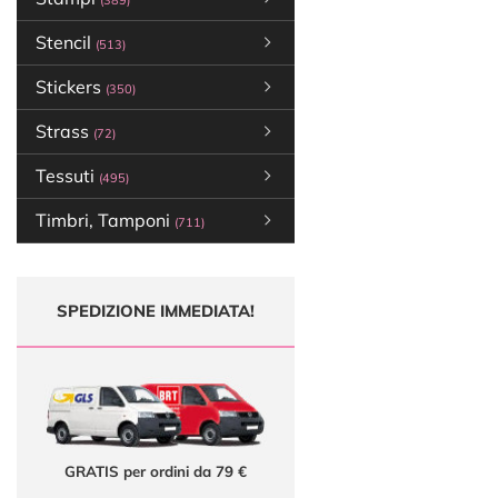
(389)
Stencil
(513)
Stickers
(350)
Strass
(72)
Tessuti
(495)
Timbri, Tamponi
(711)
SPEDIZIONE IMMEDIATA!
GRATIS per ordini da 79 €