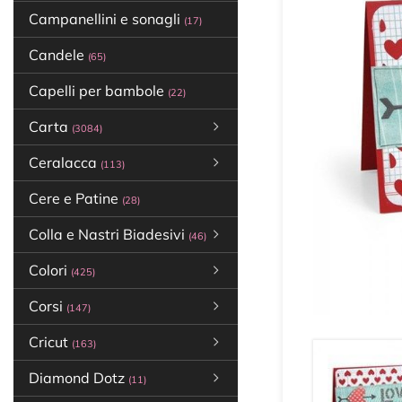
Campanellini e sonagli
(17)
Candele
(65)
Capelli per bambole
(22)
Carta
(3084)
Ceralacca
(113)
Cere e Patine
(28)
Colla e Nastri Biadesivi
(46)
Colori
(425)
Corsi
(147)
Cricut
(163)
Diamond Dotz
(11)