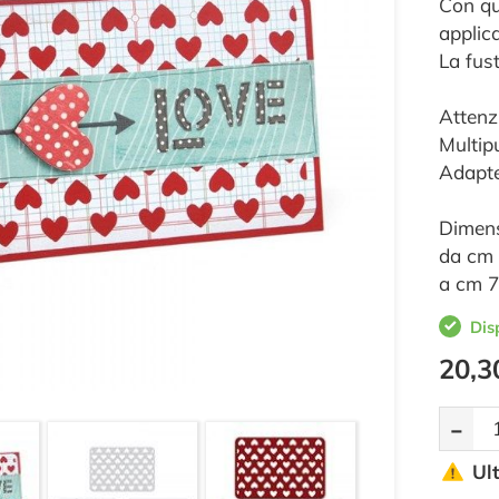
Con qu
applica
La fust
Attenzi
Multip
Adapte
Dimens
da cm 
a cm 7
Dis
20,3
-
Ul