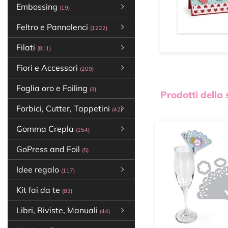
Embossing
(19)
Feltro e Pannolenci
(1222)
Filati
(811)
Fiori e Accessori
(209)
Foglia oro e Foiling
(3)
Prodotti della
Forbici, Cutter, Tappetini
(42)
Gomma Crepla
(154)
GoPress and Foil
(5)
Idee regalo
(117)
Kit fai da te
(83)
Libri, Riviste, Manuali
(44)