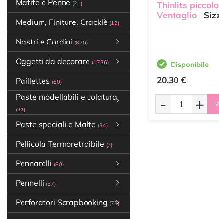
Matite e Penne
(21)
Thinlits piccolo
Ventaglio
Sizz
Medium, Finiture, Cracklè
(19)
Nastri e Cordini
(670)
Oggetti da decorare
(1736)
Disponibile
20,30 €
Paillettes
(60)
Paste modellabili e colatura
-
+
A
(33)
Paste speciali e Malte
(34)
Pellicola Termoretraibile
(7)
Pennarelli
(80)
Pennelli
(57)
Perforatori Scrapbooking
(73)