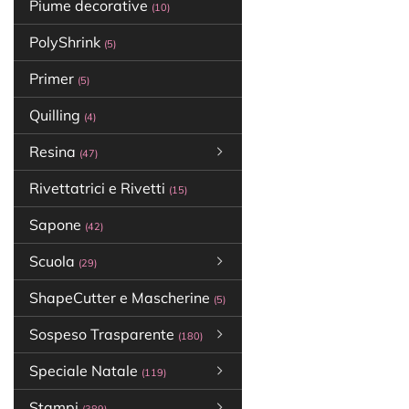
Piume decorative
(10)
PolyShrink
(5)
Primer
(5)
Quilling
(4)
Resina
(47)
Rivettatrici e Rivetti
(15)
Sapone
(42)
Scuola
(29)
ShapeCutter e Mascherine
(5)
Sospeso Trasparente
(180)
Speciale Natale
(119)
Stampi