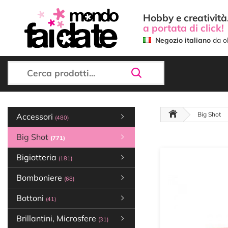
Hobby e creatività.
a portata di click!
Negozio italiano
da ol
Big Shot
Accessori
(480)
Big Shot
(771)
Bigiotteria
(181)
Bomboniere
(68)
Bottoni
(41)
Brillantini, Microsfere
(31)