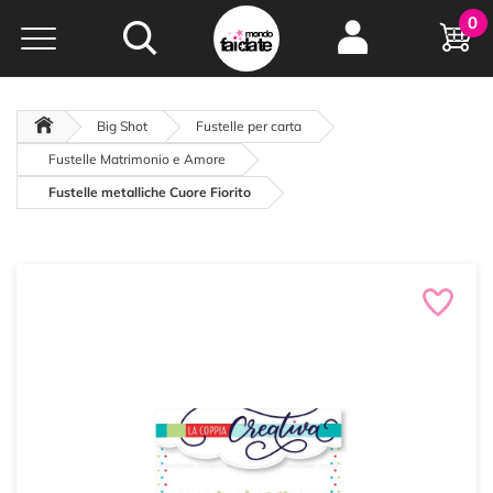
Hobby e
0
creatività...
a portata di click!
Negozio italiano
da
oltre 15 anni online
Big Shot
Fustelle per carta
Fustelle Matrimonio e Amore
Fustelle metalliche Cuore Fiorito