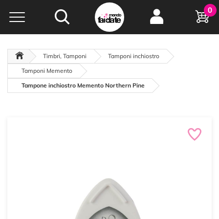
Hobby e
0
creatività...
a portata di click!
Negozio italiano
da
oltre 15 anni online
Timbri, Tamponi
Tamponi inchiostro
Tamponi Memento
Tampone inchiostro Memento Northern Pine