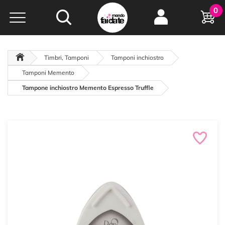
Hobby e
0
creatività...
a portata di click!
Negozio italiano
da
oltre 15 anni online
Timbri, Tamponi
Tamponi inchiostro
Tamponi Memento
Tampone inchiostro Memento Espresso Truffle