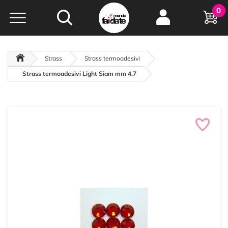
Hobby e
0
creatività...
a portata di click!
Negozio italiano
da
oltre 15 anni online
Strass
Strass termoadesivi
Strass termoadesivi Light Siam mm 4,7