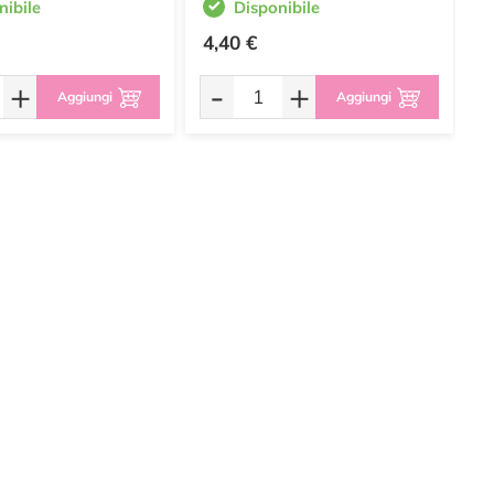
nibile
Disponibile
4,40 €
3
+
-
+
Aggiungi
Aggiungi