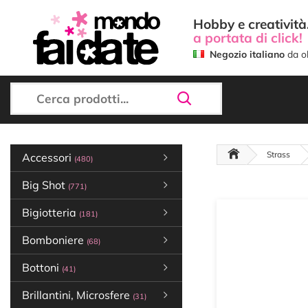
Hobby e creatività.
a portata di click!
Negozio italiano
da ol
Strass
Accessori
(480)
Big Shot
(771)
Bigiotteria
(181)
Bomboniere
(68)
Bottoni
(41)
Brillantini, Microsfere
(31)