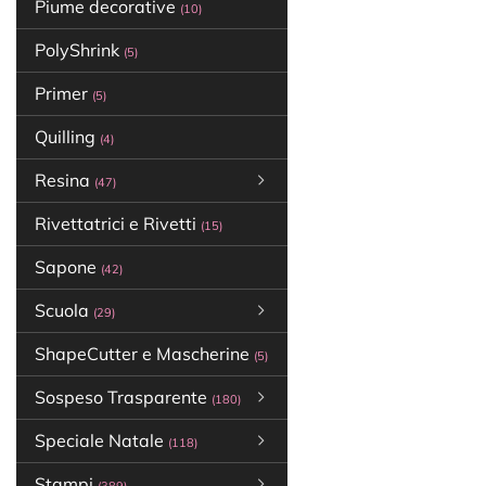
Piume decorative
(10)
PolyShrink
(5)
Primer
(5)
Quilling
(4)
Resina
(47)
Rivettatrici e Rivetti
(15)
Sapone
(42)
Scuola
(29)
ShapeCutter e Mascherine
(5)
Sospeso Trasparente
(180)
Speciale Natale
(118)
Stampi