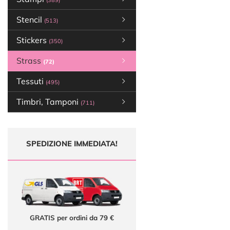
(389)
Stencil
(513)
Stickers
(350)
Strass
(72)
Tessuti
(495)
Timbri, Tamponi
(711)
SPEDIZIONE IMMEDIATA!
GRATIS per ordini da 79 €