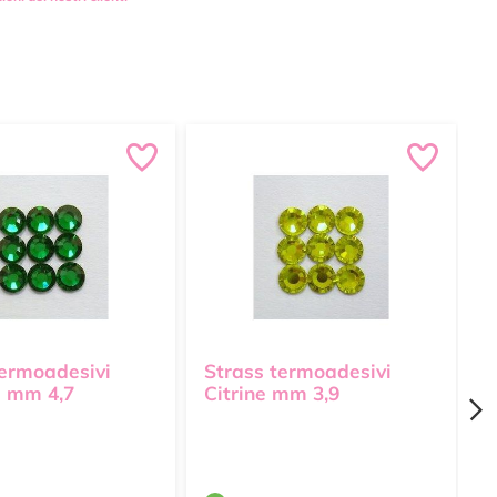
termoadesivi
Strass termoadesivi
S
 mm 4,7
Citrine mm 3,9
L