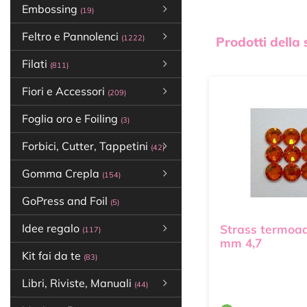
Embossing
(19)
Feltro e Pannolenci
(1222)
Prodotti della
Filati
(811)
Fiori e Accessori
(209)
Foglia oro e Foiling
(3)
Forbici, Cutter, Tappetini
(42)
Gomma Crepla
(154)
GoPress and Foil
(5)
Idee regalo
Strass termoad
(117)
mm 4,7
Kit fai da te
(83)
Libri, Riviste, Manuali
(44)