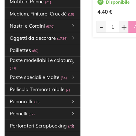
Matite e Penne
Disponibile
(21)
4,40 €
Medium, Finiture, Cracklè
(19)
-
+
Nastri e Cordini
(670)
A
Oggetti da decorare
(1736)
Paillettes
(60)
Paste modellabili e colatura
(33)
Paste speciali e Malte
(34)
Pellicola Termoretraibile
(7)
Pennarelli
(80)
Pennelli
(57)
Perforatori Scrapbooking
(73)