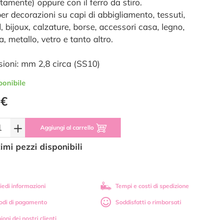
tamente) oppure con il ferro da stiro.
per decorazioni su capi di abbigliamento, tessuti,
, bijoux, calzature, borse, accessori casa, legno,
a, metallo, vetro e tanto altro.
ioni: mm 2,8 circa (SS10)
ponibile
 €
+
Aggiungi al carrello
timi pezzi disponibili
iedi informazioni
Tempi e costi di spedizione
odi di pagamento
Soddisfatti o rimborsati
ioni dei nostri clienti