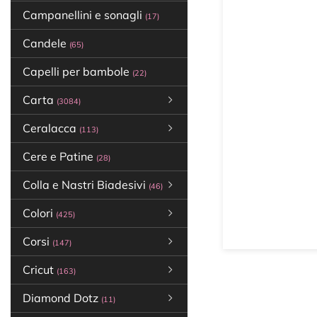
Campanellini e sonagli
(17)
Candele
(65)
Capelli per bambole
(22)
Carta
(3084)
Ceralacca
(113)
Cere e Patine
(28)
Colla e Nastri Biadesivi
(46)
Colori
(425)
Corsi
(147)
Cricut
(163)
Diamond Dotz
(11)