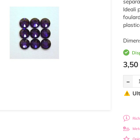
separa
Ideali 
foulard
plastic
Dimens
Dis
3,50
-
Ul
Rich
Met
Opin