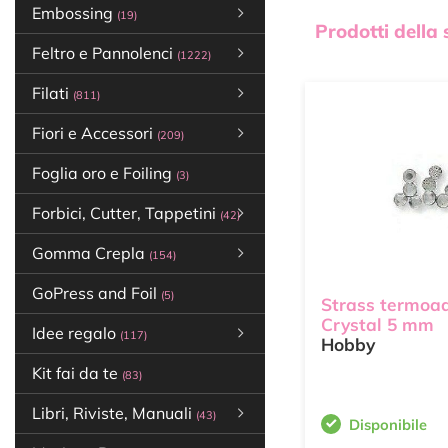
Embossing
(19)
Prodotti della
Feltro e Pannolenci
(1222)
Filati
(811)
Fiori e Accessori
(209)
Foglia oro e Foiling
(3)
Forbici, Cutter, Tappetini
(42)
Gomma Crepla
(154)
GoPress and Foil
(5)
Strass termoad
Crystal 5 mm
Idee regalo
(117)
Hobby
Kit fai da te
(83)
Libri, Riviste, Manuali
(43)
Disponibile