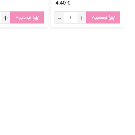
4,40 €
3
+
-
+
Aggiungi
Aggiungi