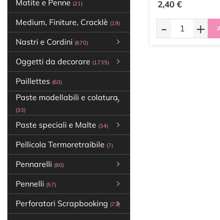
Matite e Penne
2,40 €
(21)
Medium, Finiture, Cracklè
-
+
(19)
A
Nastri e Cordini
(670)
Oggetti da decorare
(1735)
Paillettes
(60)
Paste modellabili e colatura
(33)
Paste speciali e Malte
(34)
Pellicola Termoretraibile
(7)
Pennarelli
(80)
Pennelli
(57)
Perforatori Scrapbooking
(73)