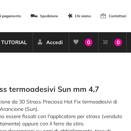
di pagamento
Spedizione
Chi siamo
Contattaci
TUTORIAL
Accedi
0
0
ss termoadesivi Sun mm 4,7
ione da 30 Strass Preciosa Hot Fix termoadesivi di
 Arancione (Sun).
o essere fissati con l'applicatore per strass (venduto
tamente) oppure con il ferro da stiro.
per decorazioni su capi di abbigliamento, tessuti,