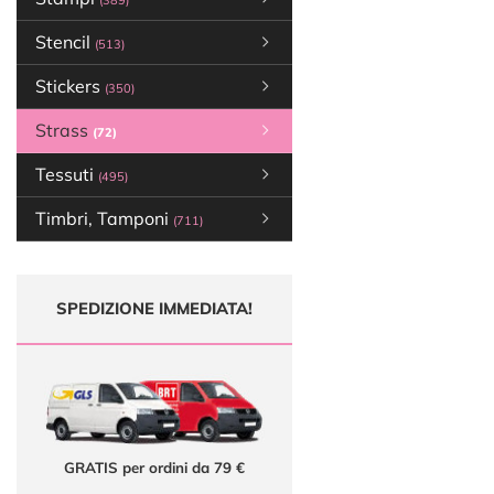
(389)
Stencil
(513)
Stickers
(350)
Strass
(72)
Tessuti
(495)
Timbri, Tamponi
(711)
SPEDIZIONE IMMEDIATA!
GRATIS per ordini da 79 €