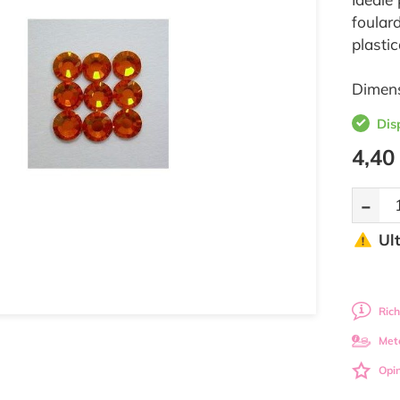
foulard
plastic
Dimens
Dis
4,40
-
Ul
Rich
Met
Opin