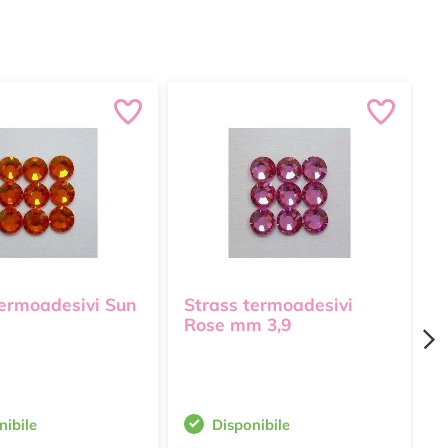
termoadesivi Sun
Strass termoadesivi
S
Rose mm 3,9
C
nibile
Disponibile