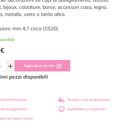
, bijoux, calzature, borse, accessori casa, legno,
a, metallo, vetro e tanto altro.
ioni: mm 4,7 circa (SS20)
ponibile
 €
+
Aggiungi al carrello
timi pezzi disponibili
iedi informazioni
Tempi e costi di spedizione
odi di pagamento
Soddisfatti o rimborsati
ioni dei nostri clienti