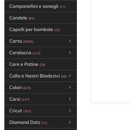
Campanellini e sonagli
(17)
Candele
(65)
Capelli per bambole
(22)
Carta
(3084)
Ceralacca
(113)
Cere e Patine
(28)
Colla e Nastri Biadesivi
(46)
Colori
(425)
Corsi
(147)
Cricut
(163)
Diamond Dotz
(11)