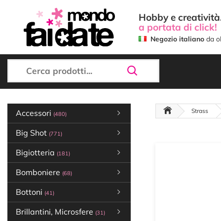
Hobby e creatività.
a portata di click!
Negozio italiano
da ol
Strass
Accessori
(480)
Big Shot
(771)
Bigiotteria
(181)
Bomboniere
(68)
Bottoni
(41)
Brillantini, Microsfere
(31)