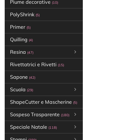
Piume decorative
(10)
PolyShrink
(5)
Primer
(5)
Quilling
(4)
Resina
(47)
Rivettatrici e Rivetti
(15)
Sapone
(42)
Scuola
(29)
ShapeCutter e Mascherine
(5)
Sospeso Trasparente
(180)
Speciale Natale
(118)
Stampi