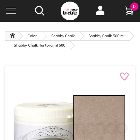
Hobby e
0
creatività...
a portata di click!
Negozio italiano
da
oltre 15 anni online
Colori
Shabby Chalk
Shabby Chalk 500 ml
Shabby Chalk Tortora ml 500