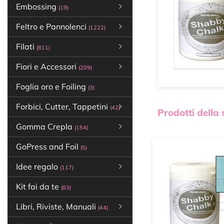
Embossing
(19)
Feltro e Pannolenci
(1222)
Filati
(811)
Fiori e Accessori
(209)
Foglia oro e Foiling
(3)
Forbici, Cutter, Tappetini
(42)
Prodotti della
Gomma Crepla
(154)
GoPress and Foil
(5)
Idee regalo
(117)
Kit fai da te
(83)
Libri, Riviste, Manuali
(44)