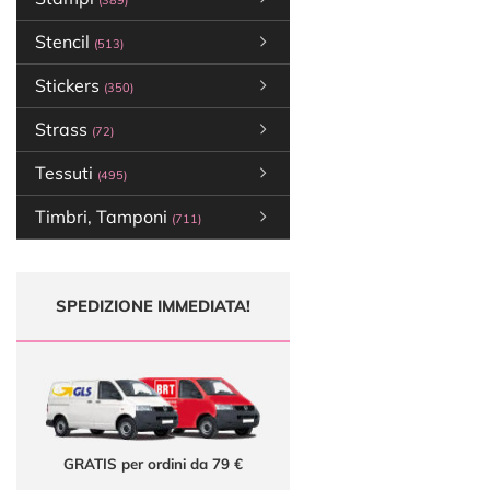
(389)
Stencil
(513)
Stickers
(350)
Strass
(72)
Tessuti
(495)
Timbri, Tamponi
(711)
SPEDIZIONE IMMEDIATA!
GRATIS per ordini da 79 €