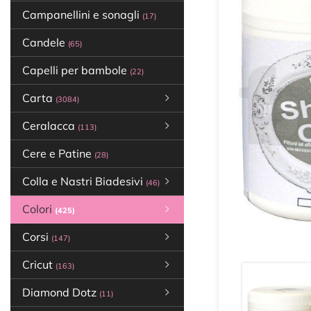
Campanellini e sonagli
(17)
Candele
(65)
Capelli per bambole
(22)
Carta
(3084)
Ceralacca
(113)
Cere e Patine
(28)
Colla e Nastri Biadesivi
(46)
Colori
(425)
Corsi
(147)
Cricut
(163)
Diamond Dotz
(11)