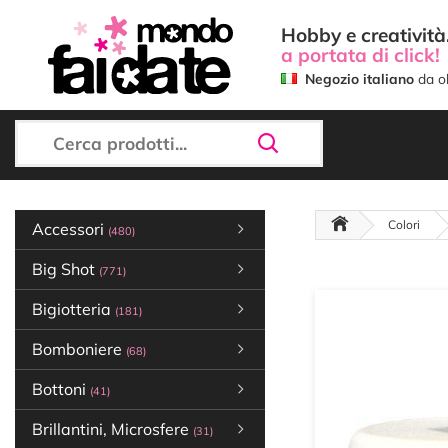
Hobby e creatività.
a portata di click!
Negozio italiano
da ol
Colori
Accessori
(480)
Big Shot
(771)
Bigiotteria
(181)
Bomboniere
(68)
Bottoni
(41)
Brillantini, Microsfere
(31)