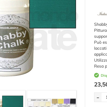
Shabby
Pittur
suppor
Può es
laccat
applic
Utilizz
Resa p
Dis
23,5
-