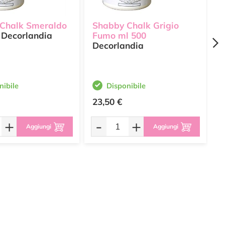
Chalk Smeraldo
Shabby Chalk Grigio
S
Decorlandia
Fumo ml 500
5
Decorlandia
nibile
Disponibile
23,50 €
2
+
-
+
Aggiungi
Aggiungi