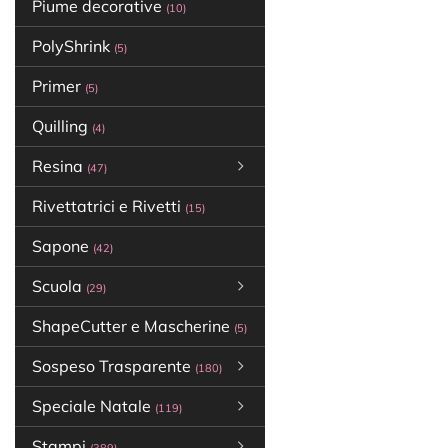
Piume decorative
(10)
PolyShrink
(5)
Primer
(5)
Quilling
(4)
Resina
(47)
Rivettatrici e Rivetti
(15)
Sapone
(42)
Scuola
(29)
ShapeCutter e Mascherine
(5)
Sospeso Trasparente
(180)
Speciale Natale
(119)
Stampi