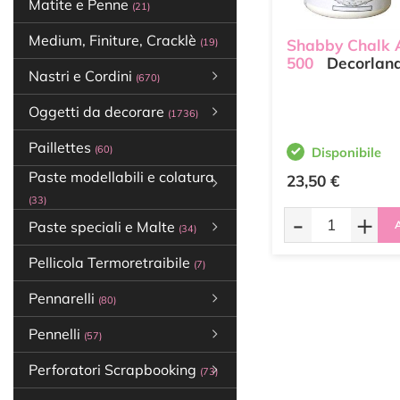
Matite e Penne
(21)
Medium, Finiture, Cracklè
Shabby Chalk 
(19)
500
Decorlan
Nastri e Cordini
(670)
Oggetti da decorare
(1736)
Paillettes
(60)
Disponibile
Paste modellabili e colatura
23,50 €
(33)
-
+
A
Paste speciali e Malte
(34)
Pellicola Termoretraibile
(7)
Pennarelli
(80)
Pennelli
(57)
Perforatori Scrapbooking
(73)