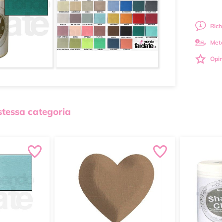
Rich
Met
Opin
 stessa categoria