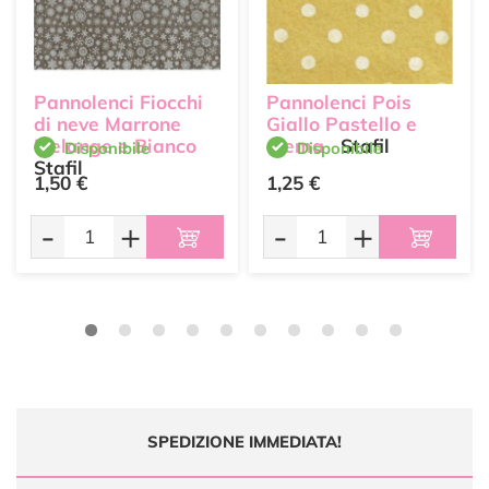
Pannolenci Fiocchi
Pannolenci Pois
di neve Marrone
Giallo Pastello e
Melange e Bianco
crema
Stafil
Disponibile
Disponibile
Stafil
1,50 €
1,25 €
-
+
-
+
SPEDIZIONE IMMEDIATA!