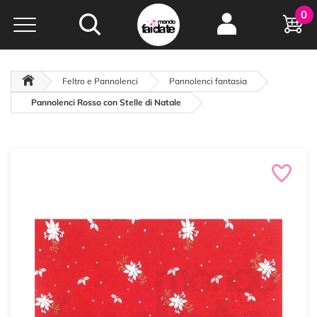
Hobby e
0
creatività...
a portata di click!
Negozio italiano
da
oltre 15 anni online
Feltro e Pannolenci
Pannolenci fantasia
Pannolenci Rosso con Stelle di Natale