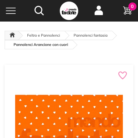
Hobby e
0
creatività...
a portata di click!
Negozio italiano
da
oltre 15 anni online
Feltro e Pannolenci
Pannolenci fantasia
Pannolenci Arancione con cuori