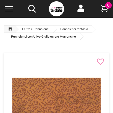
Hobby e
0
creatività...
a portata di click!
Negozio italiano
da
oltre 15 anni online
Feltro e Pannolenci
Pannolenci fantasia
Pannolenci con Ulivo Giallo ocra e Marroncino