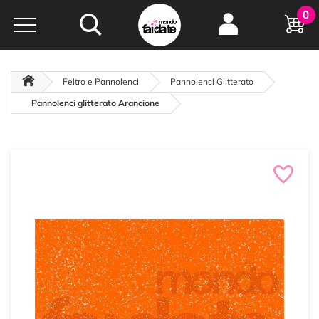
Hobby e
0
creatività...
a portata di click!
Negozio italiano
da
oltre 15 anni online
Feltro e Pannolenci
Pannolenci Glitterato
Pannolenci glitterato Arancione