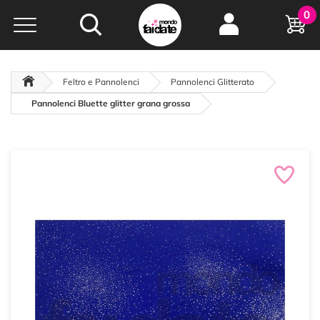
Hobby e
0
creatività...
a portata di click!
Negozio italiano
da
oltre 15 anni online
Feltro e Pannolenci
Pannolenci Glitterato
Pannolenci Bluette glitter grana grossa