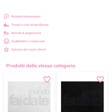
Richiedi informazioni
Tempi e costi di spedizione
Metodi di pagamento
Soddisfatti o rimborsati
Opinioni dei nostri clienti
Prodotti della stessa categoria