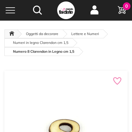
Hobby e
0
creatività...
a portata di click!
Negozio italiano
da
oltre 15 anni online
Oggetti da decorare
Lettere e Numeri
Numeri in legno Clarendon cm 1,5
Numero 8 Clarendon in Legno cm 1,5