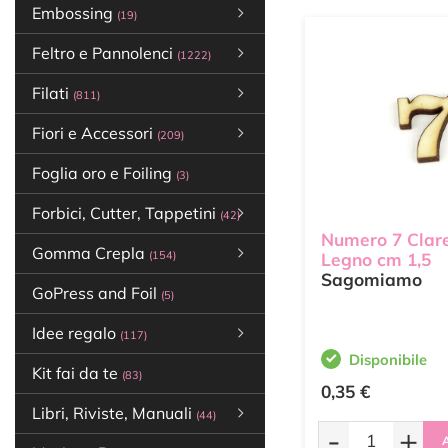
Embossing
(19)
Feltro e Pannolenci
(1222)
Filati
(811)
Fiori e Accessori
(209)
Foglia oro e Foiling
(3)
Forbici, Cutter, Tappetini
(42)
Numero 7 Clar
Gomma Crepla
(154)
Legno cm 1,5
Sagomiamo
GoPress and Foil
(5)
Idee regalo
(117)
Disponibile
Kit fai da te
(83)
0,35 €
Libri, Riviste, Manuali
(44)
-
+
A