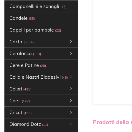
Campanellini e sonagli
(17)
Candele
(65)
Capelli per bambole
(22)
Carta
(3084)
Ceralacca
(113)
Cere e Patine
(28)
Colla e Nastri Biadesivi
(46)
Colori
(425)
Corsi
(147)
Cricut
(163)
Prodotti della
Diamond Dotz
(11)