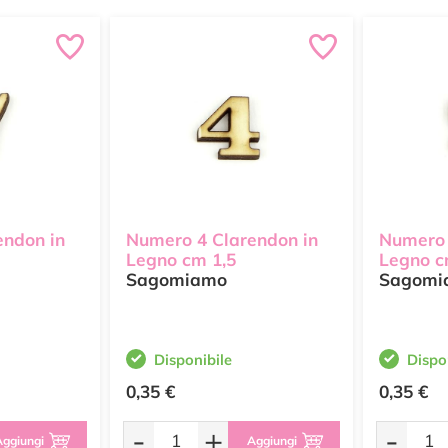
endon in
Numero 4 Clarendon in
Numero 
Legno cm 1,5
Legno c
Sagomiamo
Sagomi
Disponibile
Dispo
0,35 €
0,35 €
-
+
-
ggiungi
Aggiungi