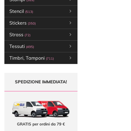
(389)
Stencil
(513)
Stickers
(350)
Strass
(72)
Tessuti
(495)
Timbri, Tamponi
(711)
SPEDIZIONE IMMEDIATA!
GRATIS per ordini da 79 €