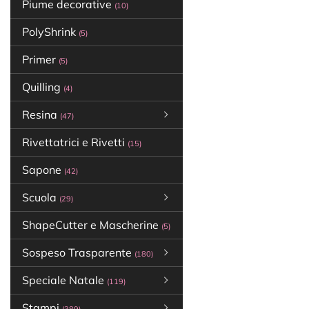
Piume decorative
(10)
PolyShrink
(5)
Primer
(5)
Quilling
(4)
Resina
(47)
Rivettatrici e Rivetti
(15)
Sapone
(42)
Scuola
(29)
ShapeCutter e Mascherine
(5)
Sospeso Trasparente
(180)
Speciale Natale
(119)
Stampi