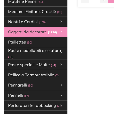
Matite e Penne
(21)
Medium, Finiture, Cracklè
(19)
Nastri e Cordini
(670)
Oggetti da decorare
(1736)
Paillettes
(60)
Paste modellabili e colatura
(33)
Paste speciali e Malte
(34)
Pellicola Termoretraibile
(7)
Pennarelli
(80)
Pennelli
(57)
Perforatori Scrapbooking
(73)