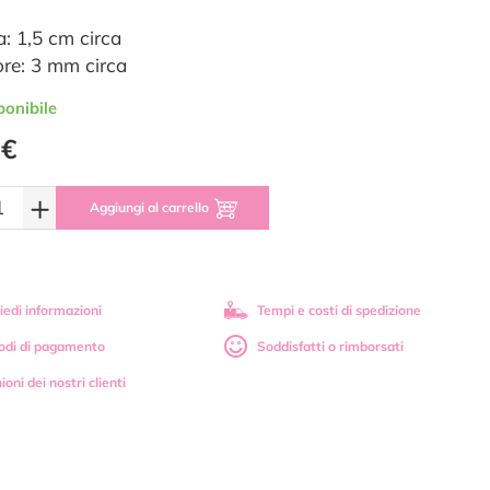
a: 1,5 cm circa
re: 3 mm circa
ponibile
 €
+
Aggiungi al carrello
iedi informazioni
Tempi e costi di spedizione
odi di pagamento
Soddisfatti o rimborsati
ioni dei nostri clienti