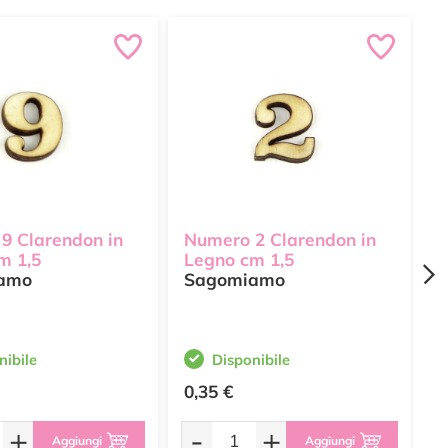
9 Clarendon in
Numero 2 Clarendon in
N
m 1,5
Legno cm 1,5
L
amo
Sagomiamo
nibile
Disponibile
0,35 €
0
+
-
+
Aggiungi
Aggiungi