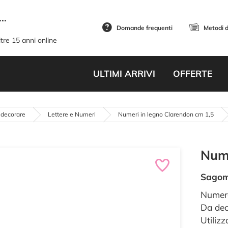
..
Domande frequenti
Metodi 
tre 15 anni online
ULTIMI ARRIVI
OFFERTE
 decorare
Lettere e Numeri
Numeri in legno Clarendon cm 1,5
Nume
Sago
Numero
Da dec
Utilizz