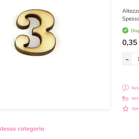
Altezz
Spesso
Dis
0,35
-
Rich
Met
Opin
 stessa categoria