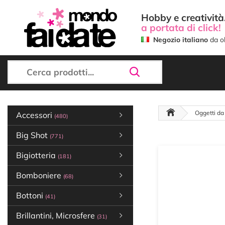
Hobby e creatività.
a portata di click!
Negozio italiano
da ol
Oggetti da
Accessori
(480)
Big Shot
(771)
Bigiotteria
(181)
Bomboniere
(68)
Bottoni
(41)
Brillantini, Microsfere
(31)