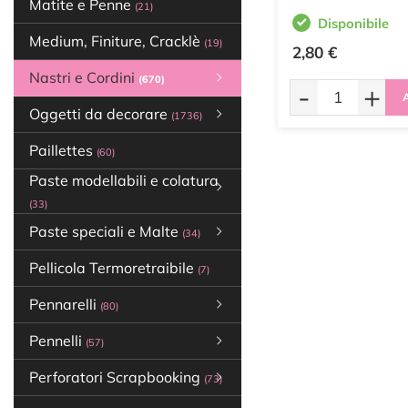
Matite e Penne
(21)
Disponibile
Medium, Finiture, Cracklè
(19)
2,80 €
Nastri e Cordini
(670)
-
+
A
Oggetti da decorare
(1736)
Paillettes
(60)
Paste modellabili e colatura
(33)
Paste speciali e Malte
(34)
Pellicola Termoretraibile
(7)
Pennarelli
(80)
Pennelli
(57)
Perforatori Scrapbooking
(73)