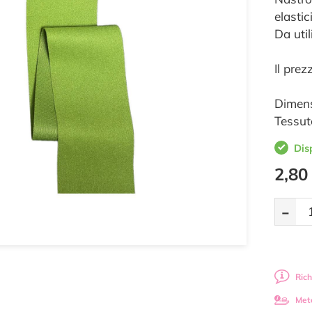
elastic
Da util
Il prez
Dimens
Tessut
Dis
2,80
-
Rich
Met