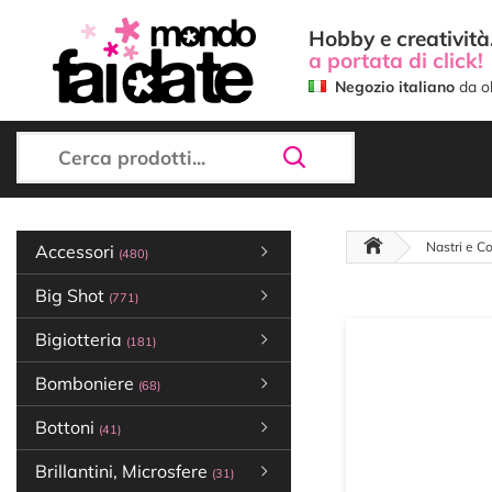
Hobby e creatività.
a portata di click!
Negozio italiano
da ol
Nastri e Co
Accessori
(480)
Big Shot
(771)
Bigiotteria
(181)
Bomboniere
(68)
Bottoni
(41)
Brillantini, Microsfere
(31)