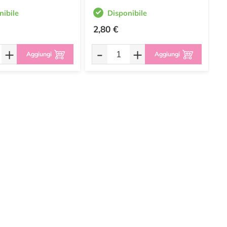
nibile
Disponibile
2,80 €
2
+
-
+
Aggiungi
Aggiungi