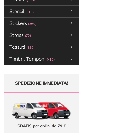
(389)
Stencil
(513)
Stickers
(350)
Strass
(72)
Tessuti
(495)
Timbri, Tamponi
(711)
SPEDIZIONE IMMEDIATA!
GRATIS per ordini da 79 €