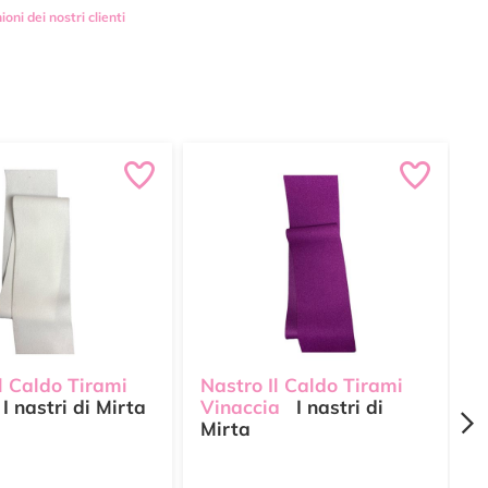
ioni dei nostri clienti
l Caldo Tirami
Nastro Il Caldo Tirami
N
I nastri di Mirta
Vinaccia
I nastri di
N
Mirta
M