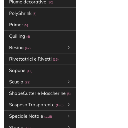
Piume decorative
(10)
PolyShrink
(5)
Primer
(5)
Quilling
(4)
Resina
(47)
Rivettatrici e Rivetti
(15)
Sapone
(42)
Scuola
(29)
ShapeCutter e Mascherine
(5)
Sospeso Trasparente
(180)
Speciale Natale
(118)
Stampi