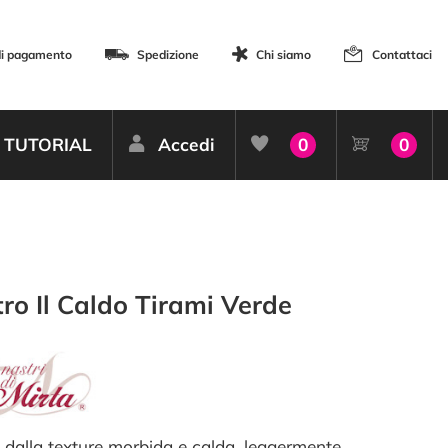
di pagamento
Spedizione
Chi siamo
Contattaci
TUTORIAL
Accedi
0
0
ro Il Caldo Tirami Verde
 dalla texture morbida e calda, leggermente