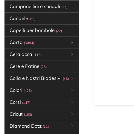
Campanellini e sonagli
(17)
Candele
(65)
Capelli per bambole
(22)
Carta
(3084)
Ceralacca
(113)
Cere e Patine
(28)
Colla e Nastri Biadesivi
(46)
Colori
(425)
Corsi
(147)
Cricut
(163)
Diamond Dotz
(11)