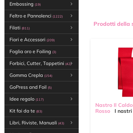
Embossing
(19)
Feltro e Pannolenci
(1222)
Prodotti della
Filati
(811)
Fiori e Accessori
(209)
Foglia oro e Foiling
(3)
Forbici, Cutter, Tappetini
(42)
Gomma Crepla
(154)
GoPress and Foil
(5)
Idee regalo
(117)
Nastro Il Caldo
Kit fai da te
Rosso
I nastri
(83)
Libri, Riviste, Manuali
(43)